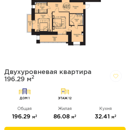
Двухуровневая квартира
2
196.29 м
Да,
Отмена
удалить
ДОМ 1
ЭТАЖ 12
Общая
Жилая
Кухня
196.29
86.08
32.41
2
2
2
м
м
м