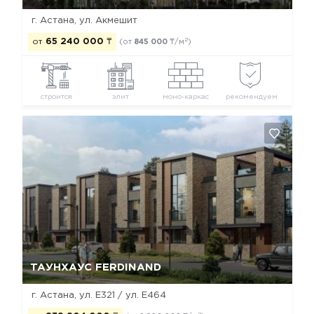
г. Астана, ул. Акмешит
2
от
65 240 000
₸
(от
845 000
₸/м
)
строится
элит
моно-каркас
рекомендуем
Да, удалить
Отмена
ТАУНХАУС FERDINAND
г. Астана, ул. Е321 / ул. Е464