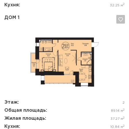
Кухня:
2
32.25 м
ДОМ 1
Да, удалить
Отмена
Этаж:
2
Общая площадь:
2
89.14 м
Жилая площадь:
2
37.27 м
Кухня:
2
10.84 м