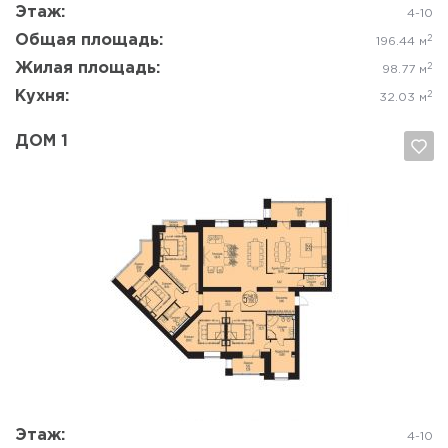
Этаж:
4-10
Общая площадь:
2
196.44 м
Жилая площадь:
2
98.77 м
Кухня:
2
32.03 м
ДОМ 1
Да, удалить
Отмена
Этаж:
4-10