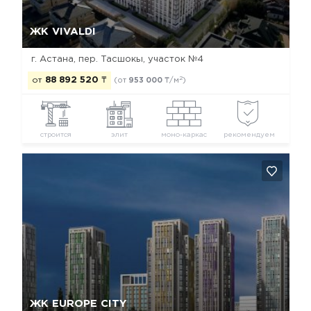
Да, удалить
Отмена
ЖК VIVALDI
г. Астана, пер. Тасшокы, участок №4
2
от
88 892 520
₸
(от
953 000
₸/м
)
строится
элит
моно-каркас
рекомендуем
Да, удалить
Отмена
ЖК EUROPE CITY