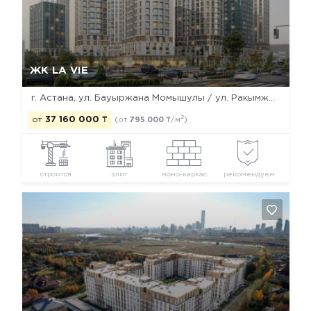
Да, удалить
Отмена
ЖК LA VIE
г. Астана, ул. Бауыржана Момышулы / ул. Ракымжана Кошкарбаева / ул. Дауылпаз (Акыртас)
2
от
37 160 000
₸
(от
795 000
₸/м
)
строится
элит
моно-каркас
рекомендуем