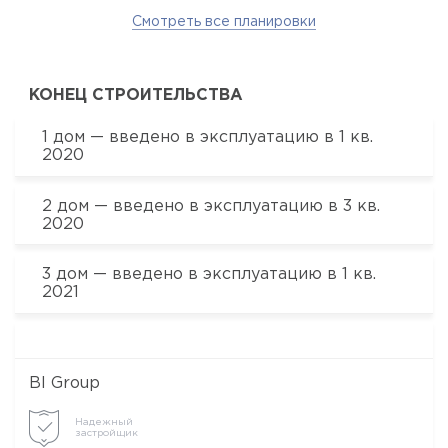
Да, удалить
Отмена
Этаж:
6, 7
Общая площадь:
2
90.3 м
Жилая площадь:
2
48.02 м
Кухня:
2
11.96 м
БЛОК ADAL-2
Секция 6