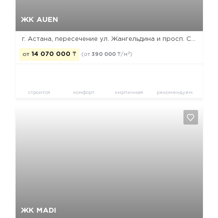
Общая площадь:
2
90.1 м
Жилая площадь:
2
53.34 м
Кухня:
2
12.47 м
БЛОК ADAL-2
Секция 6
Да, удалить
Отмена
Этаж:
2
Общая площадь:
2
89.1 м