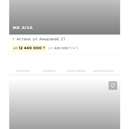
Этаж:
3, 4, 6-8
Общая площадь:
2
90.1 м
Жилая площадь:
2
53.34 м
Кухня:
2
12.35 м
БЛОК ADAL-3
Секция 4
Да, удалить
Отмена
Этаж:
8