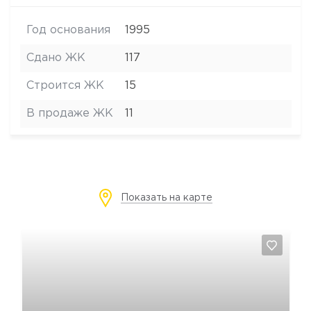
Да, удалить
Отмена
Этаж:
6, 7
Общая площадь:
2
90.3 м
Жилая площадь:
2
48.02 м
Кухня:
2
11.96 м
БЛОК ADAL-3
Секция 4
Да, удалить
Отмена