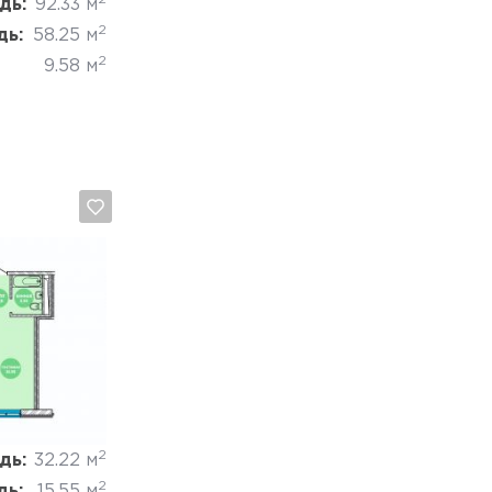
дь:
92.33 м
2
дь:
58.25 м
2
9.58 м
Отмена
2
дь:
32.22 м
2
дь:
15.55 м