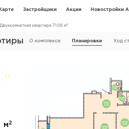
Карте
Застройщики
Акции
Новостройки 
2
Двухкомнатная квартира 71.06
м
ртиры
О комплексе
Планировки
Ход с
,
Отмена
далить
5
2
м