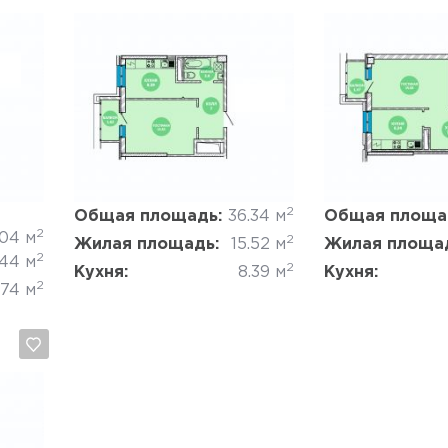
Да, удалить
Отмена
Да, удалить
2
Общая площадь:
36.34 м
Общая площа
2
.04 м
2
Жилая площадь:
15.52 м
Жилая площа
2
.44 м
2
Кухня:
8.39 м
Кухня:
2
.74 м