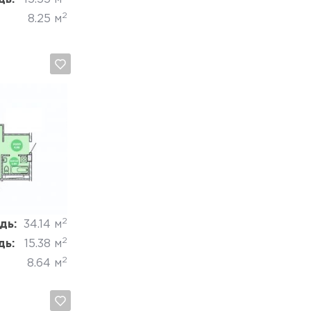
2
8.25 м
Отмена
2
дь:
34.14 м
2
дь:
15.38 м
2
8.64 м