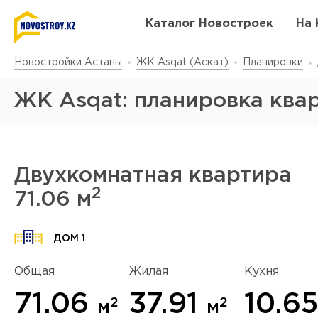
Каталог Новостроек
На 
Новостройки Астаны
ЖК Asqat (Аскат)
Планировки
ЖК Asqat: планировка ква
Двухкомнатная квартира
2
71.06 м
Да
у
ДОМ 1
Общая
Жилая
Кухня
71.06
37.91
10.6
2
2
м
м