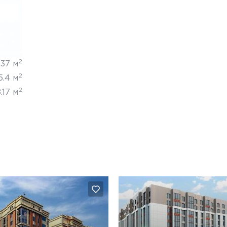
2
.37 м
2
5.4 м
2
.17 м