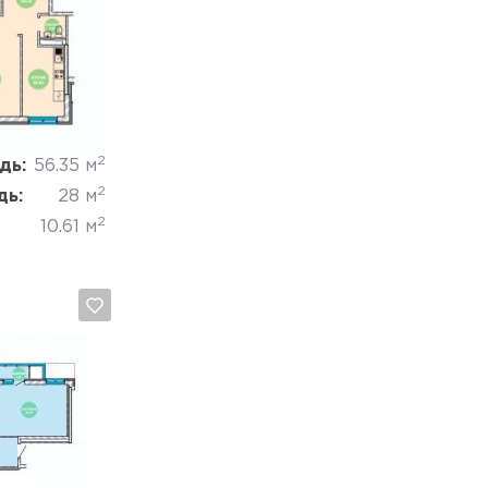
Отмена
2
дь:
56.35 м
2
дь:
28 м
2
10.61 м