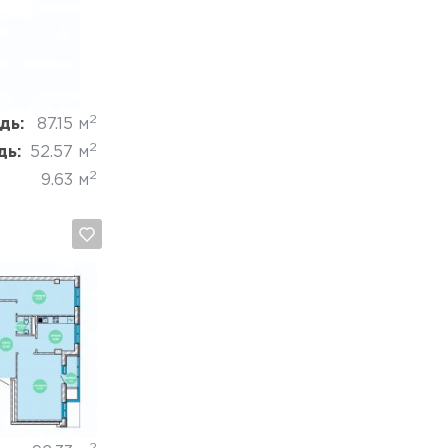
Отмена
2
дь:
87.15 м
2
дь:
52.57 м
2
9.63 м
Отмена
2