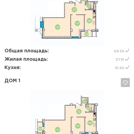
Да, удалить
Отмена
Общая площадь:
2
69.59 м
Жилая площадь:
2
37.91 м
Кухня:
2
10.65 м
ДОМ 1
Да, удалить
Отмена