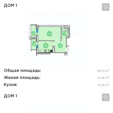
ДОМ 1
Да, удалить
Отмена
Общая площадь:
2
38.21 м
Жилая площадь:
2
15.58 м
Кухня:
2
8.24 м
ДОМ 1