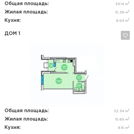
Общая площадь:
2
34.14 м
Жилая площадь:
2
15.38 м
Кухня:
2
8.64 м
ДОМ 1
Да, удалить
Отмена
Общая площадь:
2
32.34 м
Жилая площадь:
2
15.89 м
Кухня:
2
8.15 м