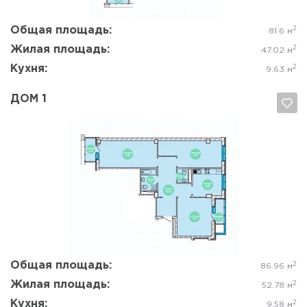
Общая площадь:
2
81.6 м
Жилая площадь:
2
47.02 м
Кухня:
2
9.63 м
ДОМ 1
Да, удалить
Отмена
Общая площадь:
2
86.96 м
Жилая площадь:
2
52.78 м
Кухня:
2
9.58 м