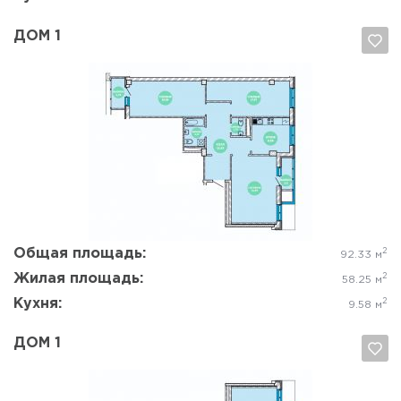
ДОМ 1
Да, удалить
Отмена
Общая площадь:
2
92.33 м
Жилая площадь:
2
58.25 м
Кухня:
2
9.58 м
ДОМ 1