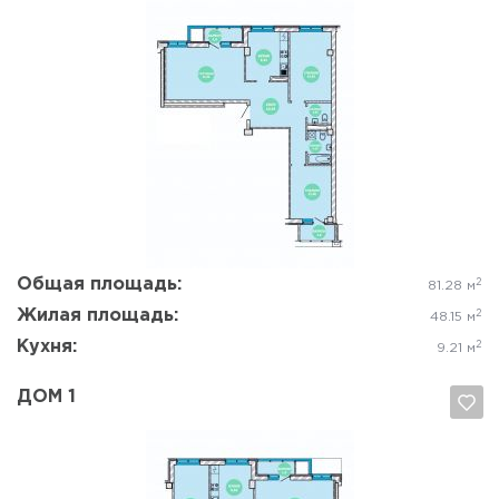
Да, удалить
Отмена
Общая площадь:
2
81.28 м
Жилая площадь:
2
48.15 м
Кухня:
2
9.21 м
ДОМ 1