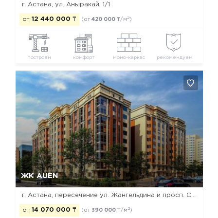
г. Астана, ул. Аныракай, 1/1
2
от
12 440 000
₸
(от
420 000
₸/м
)
построен
комфорт
моно-каркас
рекомендуем
Да, удалить
Отмена
ЖК AUEN
г. Астана, пересечение ул. Жангельдина и просп. Сарыарка
2
от
14 070 000
₸
(от
390 000
₸/м
)