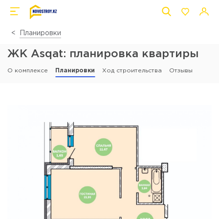
Планировки
ЖК Asqat: планировка квартиры
О комплексе
Планировки
Ход строительства
Отзывы