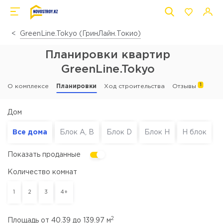
GreenLine.Tokyo (ГринЛайн.Токио)
Планировки квартир
GreenLine.Tokyo
1
О комплексе
Планировки
Ход строительства
Отзывы
Дом
Все дома
Блок A, B
Блок D
Блок Н
Н блок
Показать проданные
Количество комнат
1
2
3
4+
2
Площадь от
40.39
до
139.97
м