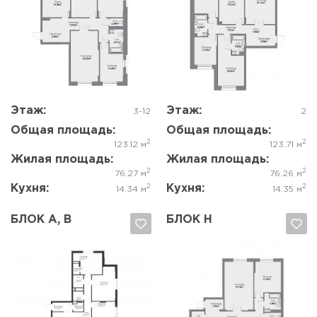
Да, удалить
Отмена
Да, удалить
Отмена
Этаж:
Этаж:
3-12
2
Общая площадь:
Общая площадь:
2
2
123.12 м
123.71 м
Жилая площадь:
Жилая площадь:
2
2
76.27 м
76.26 м
Кухня:
Кухня:
2
2
14.34 м
14.35 м
БЛОК A, B
БЛОК Н