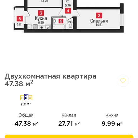
Двухкомнатная квартира
2
47.38 м
Да,
Отмена
удалить
ДОМ 1
Общая
Жилая
Кухня
47.38
27.71
9.99
2
2
2
м
м
м