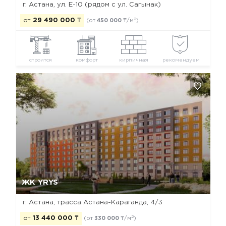
г. Астана, ул. Е-10 (рядом с ул. Сагынак)
2
от
29 490 000
₸
(от
450 000
₸/м
)
строится
комфорт
кирпичная
рекомендуем
Да, удалить
Отмена
ЖК YRYS
г. Астана, ​трасса Астана-Караганда, 4/3
2
от
13 440 000
₸
(от
330 000
₸/м
)