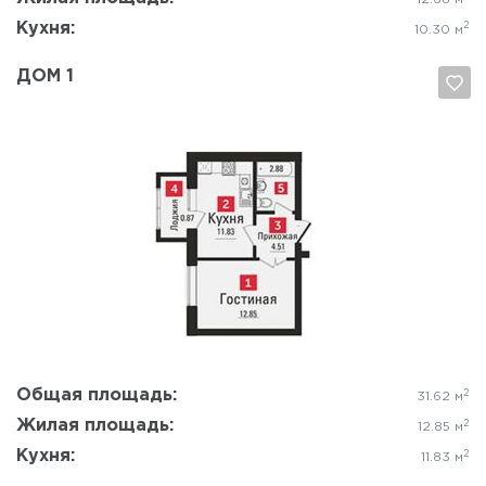
Кухня:
2
10.30 м
ДОМ 1
Да, удалить
Отмена
Общая площадь:
2
31.62 м
Жилая площадь:
2
12.85 м
Кухня:
2
11.83 м