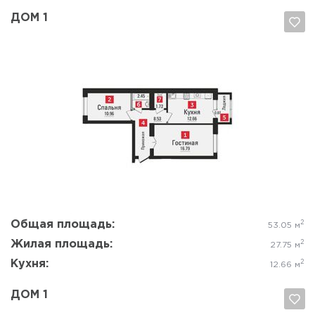
ДОМ 1
Да, удалить
Отмена
Общая площадь:
2
53.05 м
Жилая площадь:
2
27.75 м
Кухня:
2
12.66 м
ДОМ 1