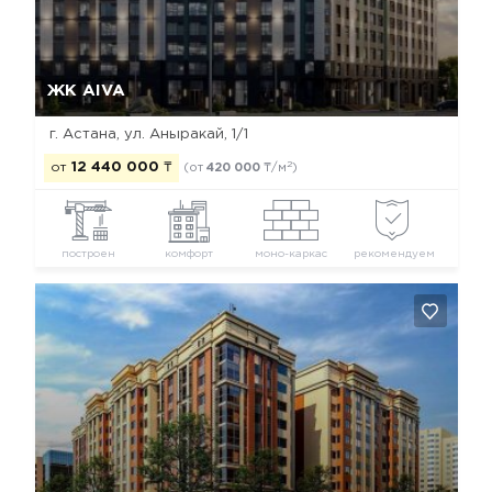
Да, удалить
Отмена
ЖК AIVA
г. Астана, ул. Аныракай, 1/1
2
от
12 440 000
₸
(от
420 000
₸/м
)
построен
комфорт
моно-каркас
рекомендуем