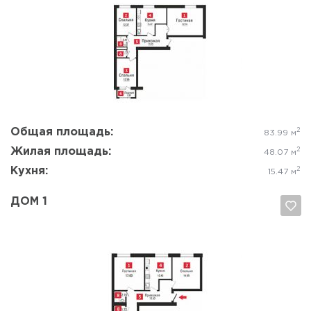
Да, удалить
Отмена
Общая площадь:
2
83.99 м
Жилая площадь:
2
48.07 м
Кухня:
2
15.47 м
ДОМ 1