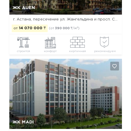
Да, удалить
Отмена
ЖК AUEN
г. Астана, пересечение ул. Жангельдина и просп. Сарыарка
2
от
14 070 000
₸
(от
390 000
₸/м
)
строится
комфорт
кирпичная
рекомендуем
Да, удалить
Отмена
ЖК MADI