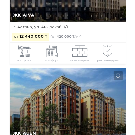
Да, удалить
Отмена
ЖК AIVA
г. Астана, ул. Аныракай, 1/1
2
от
12 440 000
₸
(от
420 000
₸/м
)
построен
комфорт
моно-каркас
рекомендуем
Да, удалить
Отмена
ЖК AUEN