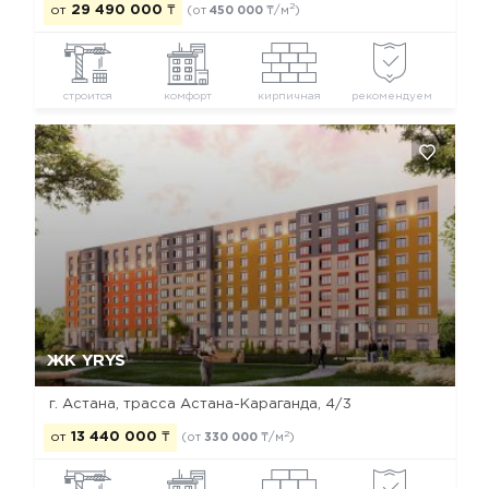
2
от
29 490 000
₸
(от
450 000
₸/м
)
строится
комфорт
кирпичная
рекомендуем
Да, удалить
Отмена
ЖК YRYS
г. Астана, ​трасса Астана-Караганда, 4/3
2
от
13 440 000
₸
(от
330 000
₸/м
)