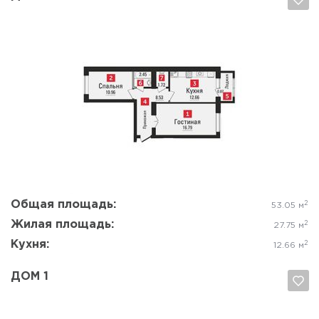
Да, удалить
Отмена
Общая площадь:
2
53.05 м
Жилая площадь:
2
27.75 м
Кухня:
2
12.66 м
ДОМ 1