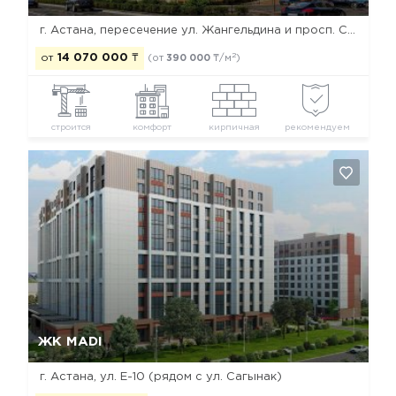
г. Астана, пересечение ул. Жангельдина и просп. Сарыарка
2
от
14 070 000
₸
(от
390 000
₸/м
)
строится
комфорт
кирпичная
рекомендуем
Да, удалить
Отмена
ЖК MADI
г. Астана, ул. Е-10 (рядом с ул. Сагынак)