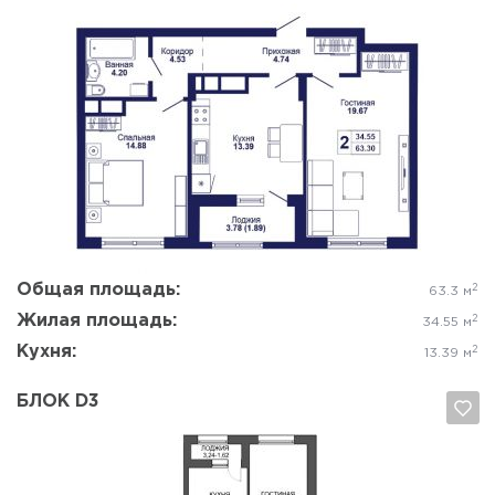
Да, удалить
Отмена
Общая площадь:
2
63.3 м
Жилая площадь:
2
34.55 м
Кухня:
2
13.39 м
БЛОК D3