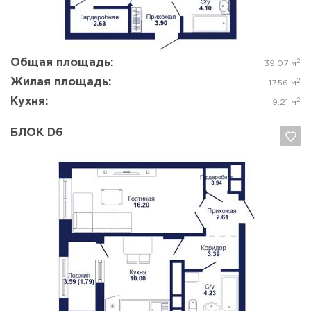
Общая площадь:
2
39.07 м
Жилая площадь:
2
17.56 м
Кухня:
2
9.21 м
БЛОК D6
Да, удалить
Отмена