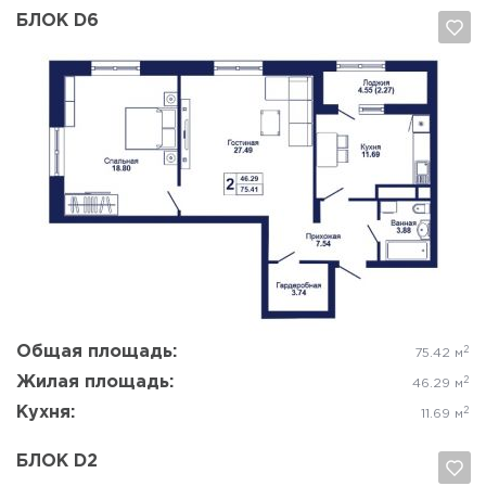
БЛОК D6
Да, удалить
Отмена
Общая площадь:
2
75.42 м
Жилая площадь:
2
46.29 м
Кухня:
2
11.69 м
БЛОК D2