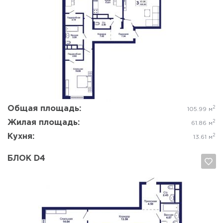
Да, удалить
Отмена
Общая площадь:
2
105.99 м
Жилая площадь:
2
61.86 м
Кухня:
2
13.61 м
БЛОК D4