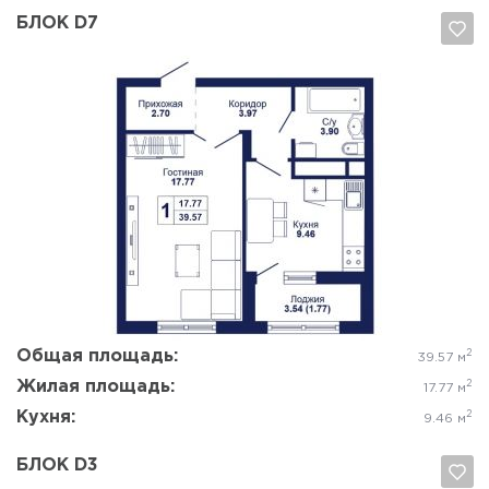
БЛОК D7
Да, удалить
Отмена
Общая площадь:
2
39.57 м
Жилая площадь:
2
17.77 м
Кухня:
2
9.46 м
БЛОК D3