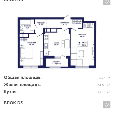
БЛОК D5
Да, удалить
Отмена
Общая площадь:
2
63.3 м
Жилая площадь:
2
34.55 м
Кухня:
2
13.39 м
БЛОК D3