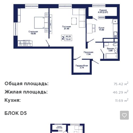
Да, удалить
Отмена
Общая площадь:
2
75.42 м
Жилая площадь:
2
46.29 м
Кухня:
2
11.69 м
БЛОК D5