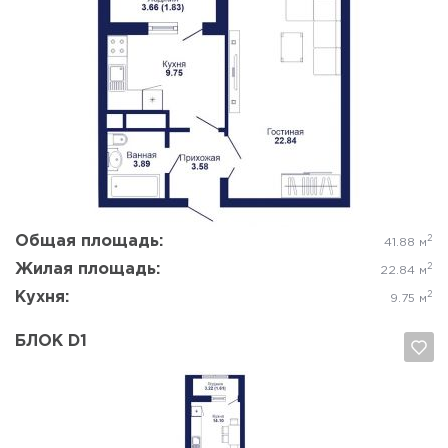
Да, удалить
Отмена
Общая площадь:
2
41.88 м
Жилая площадь:
2
22.84 м
Кухня:
2
9.75 м
БЛОК D1