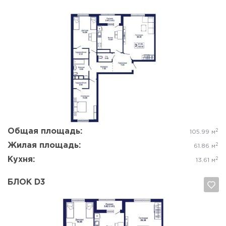
Да, удалить
Отмена
Общая площадь:
2
105.99 м
Жилая площадь:
2
61.86 м
Кухня:
2
13.61 м
БЛОК D3