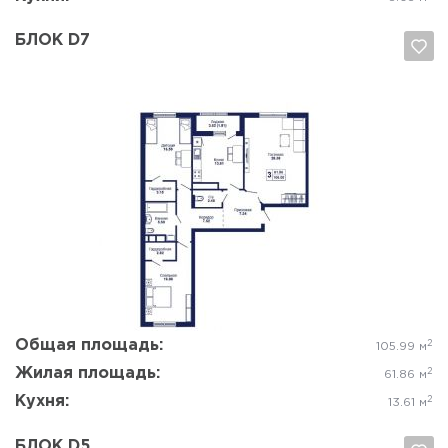
БЛОК D7
Да, удалить
Отмена
Общая площадь:
2
105.99 м
Жилая площадь:
2
61.86 м
Кухня:
2
13.61 м
БЛОК D5