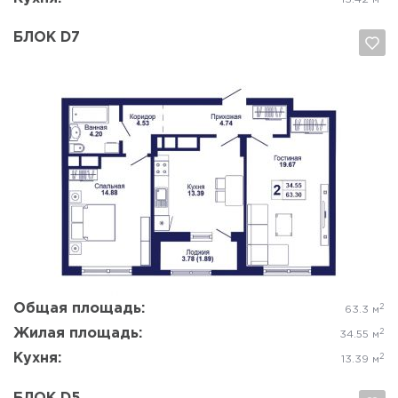
БЛОК D7
Да, удалить
Отмена
Общая площадь:
2
63.3 м
Жилая площадь:
2
34.55 м
Кухня:
2
13.39 м