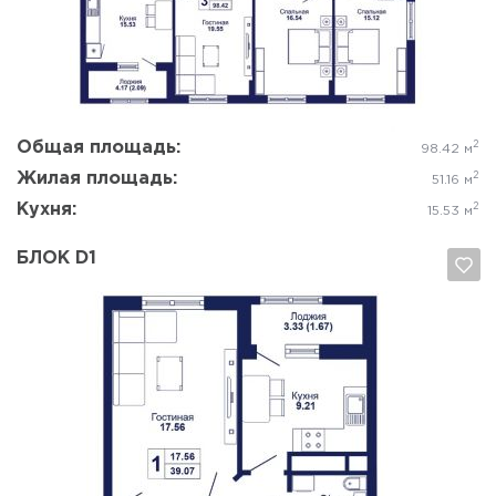
Да, удалить
Отмена
Общая площадь:
2
98.42 м
Жилая площадь:
2
51.16 м
Кухня:
2
15.53 м
БЛОК D1
Да, удалить
Отмена