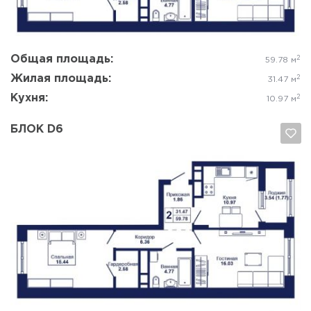
Общая площадь:
2
59.78 м
Жилая площадь:
2
31.47 м
Кухня:
2
10.97 м
БЛОК D6
Да, удалить
Отмена