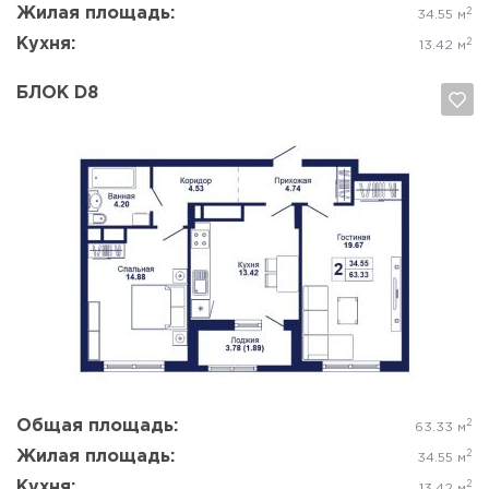
Жилая площадь:
2
34.55 м
Кухня:
2
13.42 м
БЛОК D8
Да, удалить
Отмена
Общая площадь:
2
63.33 м
Жилая площадь:
2
34.55 м
Кухня:
2
13.42 м