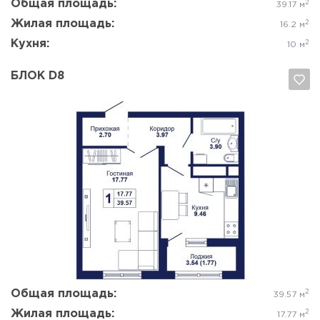
Общая площадь:
2
39.17 м
Жилая площадь:
2
16.2 м
Кухня:
2
10 м
БЛОК D8
Да, удалить
Отмена
Общая площадь:
2
39.57 м
Жилая площадь:
2
17.77 м