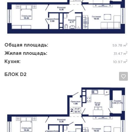
Да, удалить
Отмена
Общая площадь:
2
59.78 м
Жилая площадь:
2
31.47 м
Кухня:
2
10.97 м
БЛОК D2
Да, удалить
Отмена