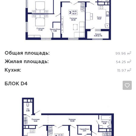
Да, удалить
Отмена
Общая площадь:
2
99.96 м
Жилая площадь:
2
54.25 м
Кухня:
2
15.97 м
БЛОК D4