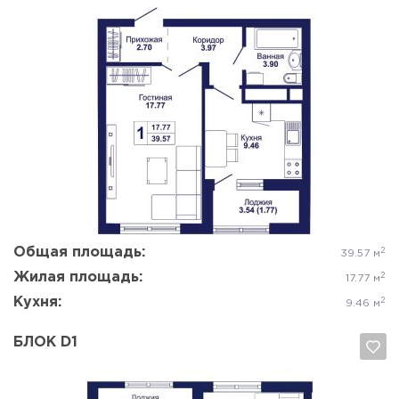
Да, удалить
Отмена
Общая площадь:
2
39.57 м
Жилая площадь:
2
17.77 м
Кухня:
2
9.46 м
БЛОК D1