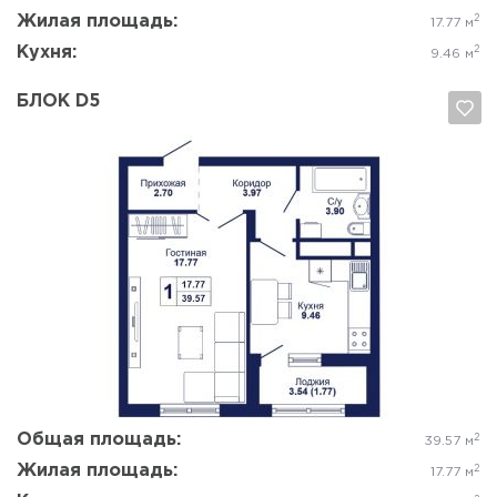
Жилая площадь:
2
17.77 м
Кухня:
2
9.46 м
БЛОК D5
Да, удалить
Отмена
Общая площадь:
2
39.57 м
Жилая площадь:
2
17.77 м