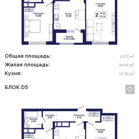
Да, удалить
Отмена
Общая площадь:
2
63.3 м
Жилая площадь:
2
34.55 м
Кухня:
2
13.39 м
БЛОК D5