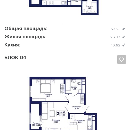
Общая площадь:
2
53.25 м
Жилая площадь:
2
23.33 м
Кухня:
2
13.62 м
БЛОК D4
Да, удалить
Отмена