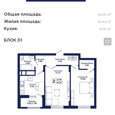
Общая площадь:
2
54.05 м
Жилая площадь:
2
32.42 м
Кухня:
2
8.05 м
БЛОК D1
Да, удалить
Отмена