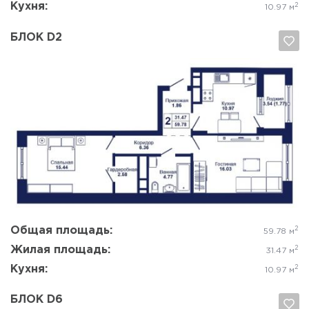
Кухня:
2
10.97 м
БЛОК D2
Да, удалить
Отмена
Общая площадь:
2
59.78 м
Жилая площадь:
2
31.47 м
Кухня:
2
10.97 м
БЛОК D6