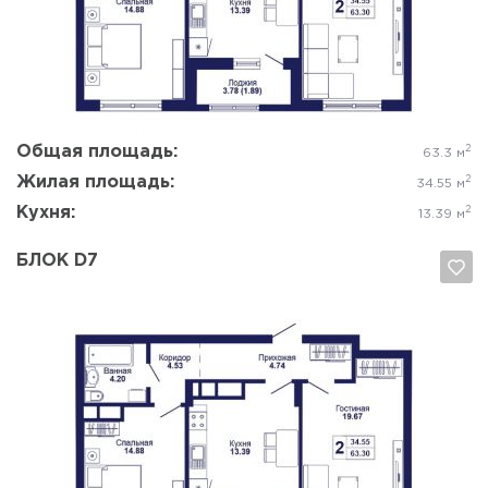
Да, удалить
Отмена
Общая площадь:
2
63.3 м
Жилая площадь:
2
34.55 м
Кухня:
2
13.39 м
БЛОК D7
Да, удалить
Отмена