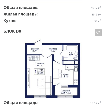
Общая площадь:
2
39.17 м
Жилая площадь:
2
16.2 м
Кухня:
2
10 м
БЛОК D8
Да, удалить
Отмена
Общая площадь:
2
39.57 м