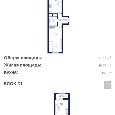
Да, удалить
Отмена
Общая площадь:
2
45.63 м
Жилая площадь:
2
19.72 м
Кухня:
2
14.1 м
БЛОК D1