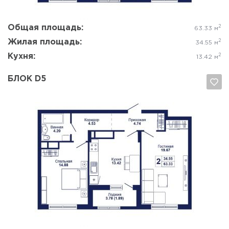
Общая площадь:
2
63.33 м
Жилая площадь:
2
34.55 м
Кухня:
2
13.42 м
БЛОК D5
Да, удалить
Отмена