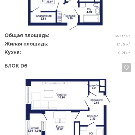
Да, удалить
Отмена
Общая площадь:
2
39.07 м
Жилая площадь:
2
17.56 м
Кухня:
2
9.21 м
БЛОК D6
Да, удалить
Отмена