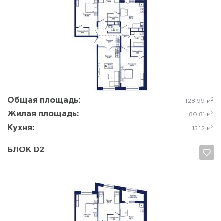
Да, удалить
Отмена
Общая площадь:
2
128.99 м
Жилая площадь:
2
80.81 м
Кухня:
2
15.12 м
БЛОК D2