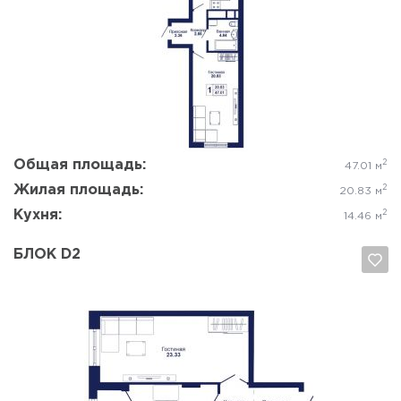
Да, удалить
Отмена
Общая площадь:
2
47.01 м
Жилая площадь:
2
20.83 м
Кухня:
2
14.46 м
БЛОК D2