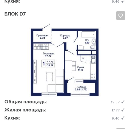
Кухня:
2
9.46 м
БЛОК D7
Да, удалить
Отмена
Общая площадь:
2
39.57 м
Жилая площадь:
2
17.77 м
Кухня:
2
9.46 м