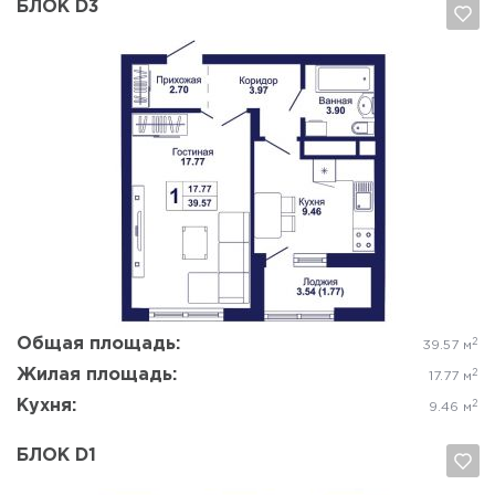
БЛОК D3
Да, удалить
Отмена
Общая площадь:
2
39.57 м
Жилая площадь:
2
17.77 м
Кухня:
2
9.46 м
БЛОК D1