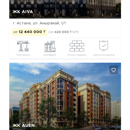
Да, удалить
Отмена
ЖК AIVA
г. Астана, ул. Аныракай, 1/1
2
от
12 440 000
₸
(от
420 000
₸/м
)
построен
комфорт
моно-каркас
рекомендуем
Да, удалить
Отмена
ЖК AUEN