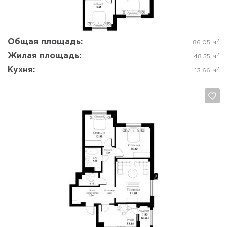
Общая площадь:
2
86.05 м
Жилая площадь:
2
48.55 м
Кухня:
2
13.66 м
Да, удалить
Отмена