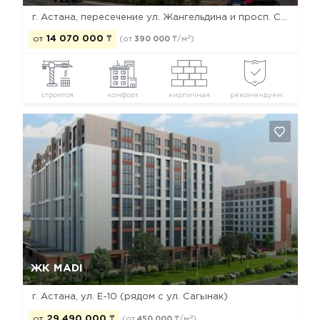
г. Астана, пересечение ул. Жангельдина и просп. Сарыарка
2
от
14 070 000
₸
(от
390 000
₸/м
)
строится
комфорт
кирпичная
рекомендуем
Да, удалить
Отмена
ЖК MADI
г. Астана, ул. Е-10 (рядом с ул. Сагынак)
2
от
29 490 000
₸
(от
450 000
₸/м
)