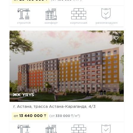
строится
комфорт
кирпичная
рекомендуем
Да, удалить
Отмена
ЖК YRYS
г. Астана, ​трасса Астана-Караганда, 4/3
2
от
13 440 000
₸
(от
330 000
₸/м
)