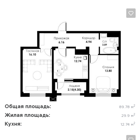
Да, удалить
Отмена
Общая площадь:
2
89.78 м
Жилая площадь:
2
29.9 м
Кухня:
2
12.74 м