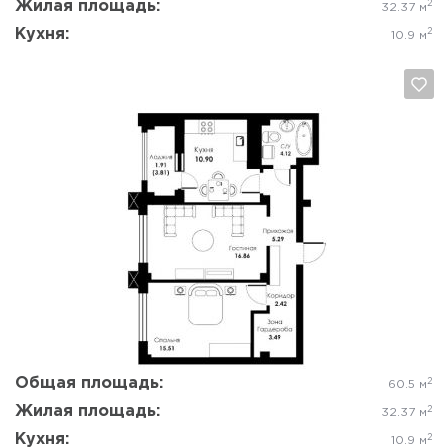
Жилая площадь:
2
32.37 м
Кухня:
2
10.9 м
Да, удалить
Отмена
Общая площадь:
2
60.5 м
Жилая площадь:
2
32.37 м
Кухня:
2
10.9 м