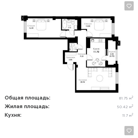
Да, удалить
Отмена
Общая площадь:
2
81.75 м
Жилая площадь:
2
50.42 м
Кухня:
2
11.7 м