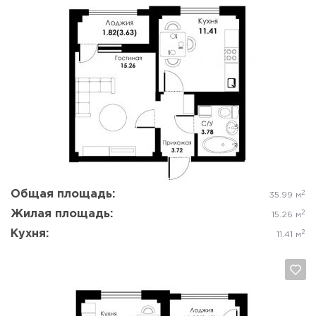
Да, удалить
Отмена
Общая площадь:
2
35.99 м
Жилая площадь:
2
15.26 м
Кухня:
2
11.41 м