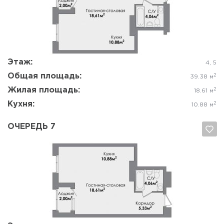
Да, удалить
Отмена
Этаж:
4, 5
Общая площадь:
2
39.38 м
Жилая площадь:
2
18.61 м
Кухня:
2
10.88 м
ОЧЕРЕДЬ 7
Да, удалить
Отмена