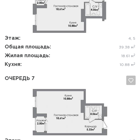
Да, удалить
Отмена
Этаж:
4, 5
Общая площадь:
2
39.38 м
Жилая площадь:
2
18.61 м
Кухня:
2
10.88 м
ОЧЕРЕДЬ 7
Да, удалить
Отмена