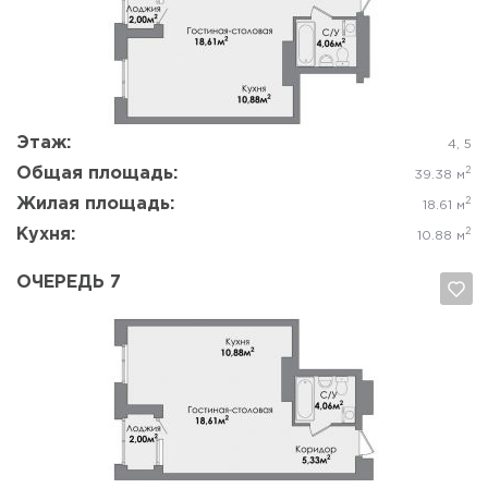
Да, удалить
Отмена
Этаж:
4, 5
Общая площадь:
2
39.38 м
Жилая площадь:
2
18.61 м
Кухня:
2
10.88 м
ОЧЕРЕДЬ 7
Да, удалить
Отмена