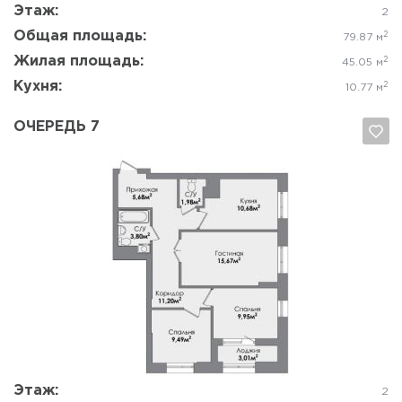
Этаж:
2
Общая площадь:
2
79.87 м
Жилая площадь:
2
45.05 м
Кухня:
2
10.77 м
ОЧЕРЕДЬ 7
Да, удалить
Отмена
Этаж:
2