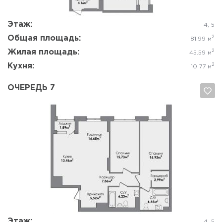
Этаж:
4, 5
Общая площадь:
2
81.99 м
Жилая площадь:
2
45.59 м
Кухня:
2
10.77 м
ОЧЕРЕДЬ 7
Да, удалить
Отмена
Этаж:
4, 5