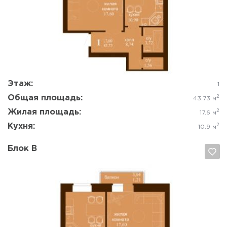
Да, удалить
Отмена
Этаж:
1
Общая площадь:
2
43.73 м
Жилая площадь:
2
17.6 м
Кухня:
2
10.9 м
Блок В