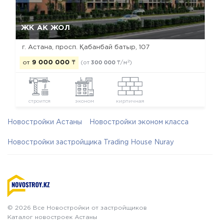
Да, удалить
Отмена
ЖК АК ЖОЛ
г. Астана, просп. Қабанбай батыр, 107
2
от
9 000 000
₸
(от
300 000
₸/м
)
строится
эконом
кирпичная
Новостройки Астаны
Новостройки эконом класса
Новостройки застройщика Trading House Nuray
© 2026 Все Новостройки от застройщиков
Каталог новостроек Астаны