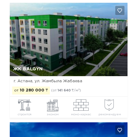
Да, удалить
Отмена
ЖК BALGYN
г. Астана, ул. Жамбыла Жабаева
2
от
10 280 000
₸
(от
141 640
₸/м
)
строится
эконом
моно-каркас
рекомендуем