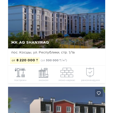
Да, удалить
Отмена
ЖК AQ SHANYRAQ
пос. Косшы, ул. Республики, стр. 1/1а
2
от
8 220 000
₸
(от
300 000
₸/м
)
построен
эконом
моно-каркас
рекомендуем