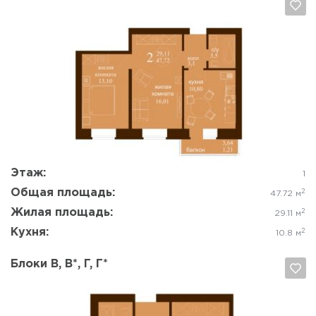
Да, удалить
Отмена
Этаж:
1
Общая площадь:
2
47.72 м
Жилая площадь:
2
29.11 м
Кухня:
2
10.8 м
Блоки В, В*, Г, Г*