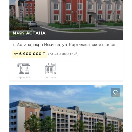
Да, удалить
Отмена
МЖК АСТАНА
г. Астана, мкрн Ильинка, ул. Коргалжынское шоссе / ул. Үкілі Ыбырай, 15
2
от
6 900 000
₸
(от
230 000
₸/м
)
строится
эконом