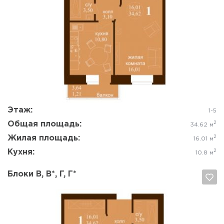
Да, удалить
Отмена
Этаж:
1-5
Общая площадь:
2
34.62 м
Жилая площадь:
2
16.01 м
Кухня:
2
10.8 м
Блоки В, В*, Г, Г*