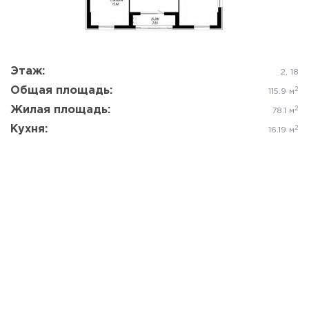
Да, удалить
Отмена
Этаж:
2, 18
Общая площадь:
2
115.9 м
Жилая площадь:
2
78.1 м
Кухня:
2
16.19 м
Смотреть все планировки
КОНЕЦ СТРОИТЕЛЬСТВА
1, 2 очереди — введено в эксплуатацию
в 1 кв. 2019
4 очередь — введено в эксплуатацию в
4 кв. 2019