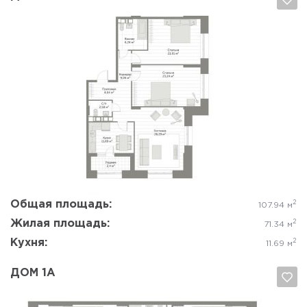
Да, удалить
Отмена
Общая площадь:
2
107.94 м
Жилая площадь:
2
71.34 м
Кухня:
2
11.69 м
ДОМ 1А