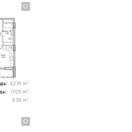
Отмена
2
дь:
42.91 м
2
дь:
17.05 м
2
9.36 м