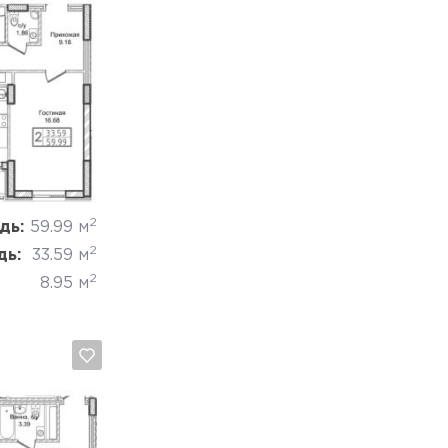
Отмена
2
дь:
59.99 м
2
дь:
33.59 м
2
8.95 м