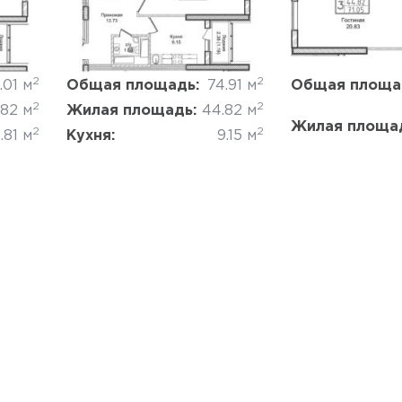
Да, удалить
Отмена
Да, удалить
2
2
.01 м
Общая площадь:
74.91 м
Общая площа
2
2
.82 м
Жилая площадь:
44.82 м
Жилая площа
2
2
.81 м
Кухня:
9.15 м