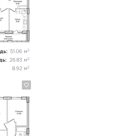
Отмена
2
дь:
51.06 м
2
дь:
26.83 м
2
8.92 м