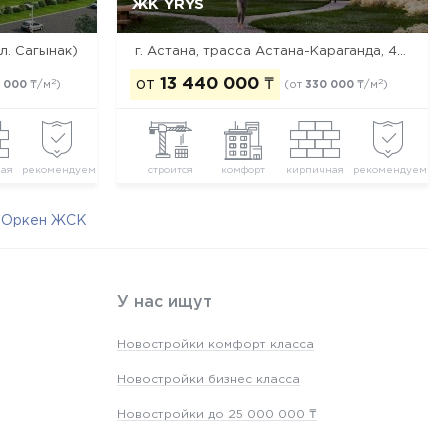
ЖК YRYS
Да, удалить
Отмена
ул. Сагынак)
г. Астана, ​трасса Астана-Караганда, 4/3
от
13 440 000
₸
2
2
 000
₸/м
)
(от
330 000
₸/м
)
ная
рекомендуем
строится
комфорт
кирпичная
рекомендуем
а Оркен ЖСК
У нас ищут
Новостройки комфорт класса
Новостройки бизнес класса
Новостройки до 25 000 000 ₸