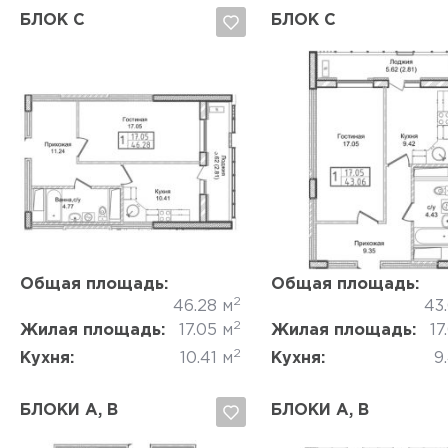
БЛОК C
БЛОК C
Да, удалить
Отмена
Да, удалить
Отмена
Общая площадь:
Общая площадь:
2
46.28 м
43
2
Жилая площадь:
17.05 м
Жилая площадь:
17
2
Кухня:
10.41 м
Кухня:
9
БЛОКИ A, B
БЛОКИ А, B