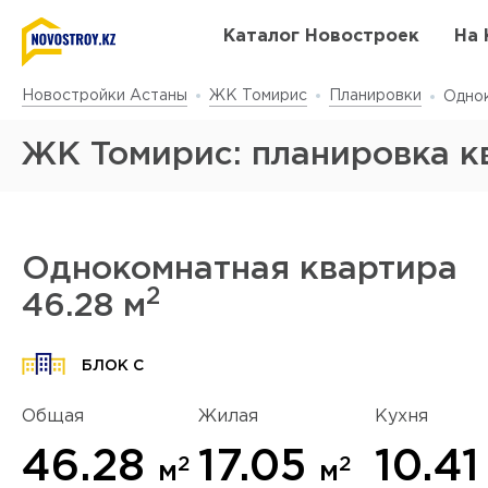
Каталог Новостроек
На 
Новостройки Астаны
ЖК Томирис
Планировки
Однок
ЖК Томирис: планировка к
Однокомнатная квартира
2
46.28 м
Да
у
БЛОК C
Общая
Жилая
Кухня
46.28
17.05
10.4
2
2
м
м