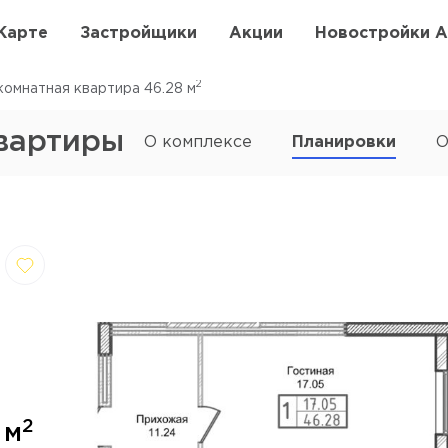
Карте
Застройщики
Акции
Новостройки 
2
омнатная квартира 46.28
м
вартиры
О комплексе
Планировки
О
,
Отмена
далить
1
2
м