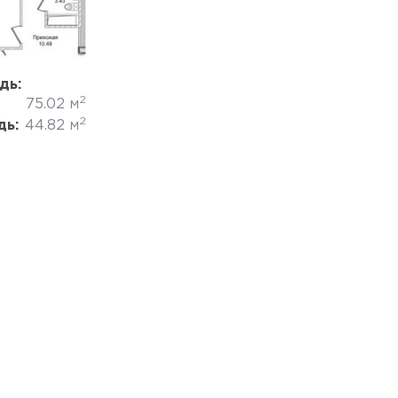
Отмена
дь:
2
75.02 м
2
дь:
44.82 м