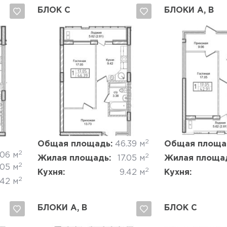
БЛОК C
БЛОКИ A, B
Да, удалить
Отмена
Да, удалить
2
Общая площадь:
46.39 м
Общая площа
2
.06 м
2
Жилая площадь:
17.05 м
Жилая площа
2
.05 м
2
Кухня:
9.42 м
Кухня:
2
.42 м
БЛОКИ A, B
БЛОК C