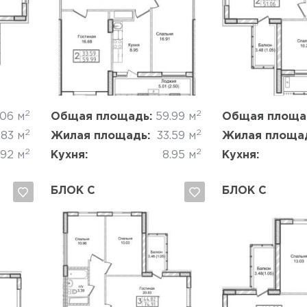
Да, удалить
Отмена
Да, удалить
2
2
.06 м
Общая площадь:
59.99 м
Общая площа
2
2
.83 м
Жилая площадь:
33.59 м
Жилая площа
2
2
.92 м
Кухня:
8.95 м
Кухня:
БЛОК C
БЛОК C