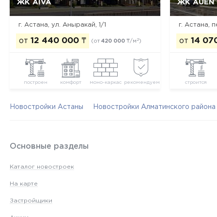
ЖК AIVA
ЖК AUEN
Да, удалить
Отмена
г. Астана, ул. Аныракай, 1/1
от
12 440 000
₸
от
14 07
2
(от
420 000
₸/м
)
построен
комфорт
моно-каркас
рекомендуем
строится
Новостройки Астаны
Новостройки Алматинского района
Основные разделы
Каталог новостроек
На карте
Застройщики