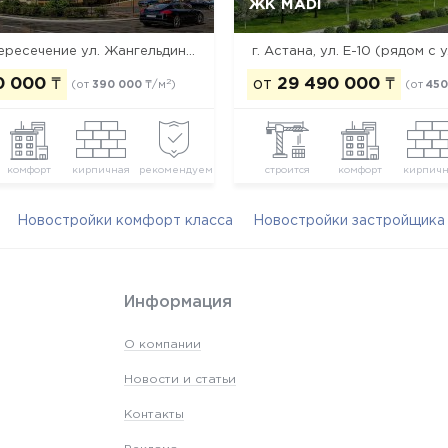
ЖК MADI
Да, удалить
Отмена
Да, удалить
Отмена
г. Астана, пересечение ул. Жангельдина и просп. Сарыарка
г. Астана, ул. Е-10 (рядом с 
0 000
₸
от
29 490 000
₸
2
(от
390 000
₸/м
)
(от
450
комфорт
кирпичная
рекомендуем
строится
комфорт
кирпич
Новостройки комфорт класса
Новостройки застройщик
Информация
О компании
Новости и статьи
Контакты