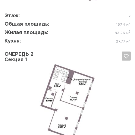
Этаж:
7
Общая площадь:
2
167.4 м
Жилая площадь:
2
83.26 м
Кухня:
2
27.77 м
ОЧЕРЕДЬ 2
Секция 1
Да, удалить
Отмена