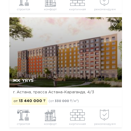
строится
комфорт
кирпичная
рекомендуем
Да, удалить
Отмена
ЖК YRYS
г. Астана, ​трасса Астана-Караганда, 4/3
2
от
13 440 000
₸
(от
330 000
₸/м
)
строится
комфорт
кирпичная
рекомендуем