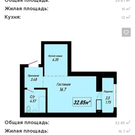
Общая площадь:
39.87 м
Жилая площадь:
2
15 м
Кухня:
2
12 м
Да, удалить
Отмена
Общая площадь:
2
32.85 м
Жилая площадь:
2
16.7 м