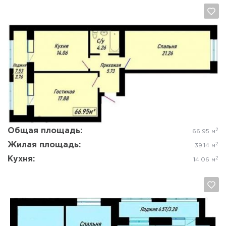
Да, удалить
Отмена
Общая площадь:
2
66.95 м
Жилая площадь:
2
39.14 м
Кухня:
2
14.06 м