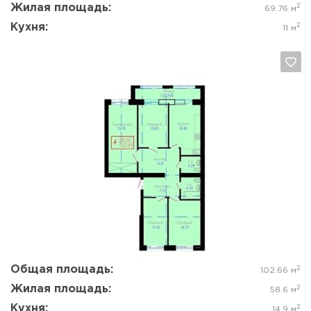
Жилая площадь:
2
69.76 м
Кухня:
2
11 м
Да, удалить
Отмена
Общая площадь:
2
102.66 м
Жилая площадь:
2
58.6 м
Кухня:
2
14.9 м