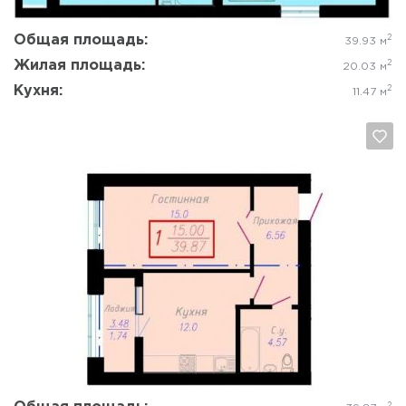
Общая площадь:
2
39.93 м
Жилая площадь:
2
20.03 м
Кухня:
2
11.47 м
Да, удалить
Отмена
2