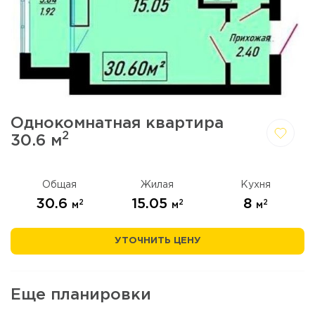
Однокомнатная квартира
2
30.6 м
Да,
Отмена
удалить
Общая
Жилая
Кухня
30.6
15.05
8
2
2
2
м
м
м
УТОЧНИТЬ ЦЕНУ
Еще планировки