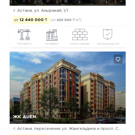
г. Астана, ул. Аныракай, 1/1
2
от
12 440 000
₸
(от
420 000
₸/м
)
построен
комфорт
моно-каркас
рекомендуем
Да, удалить
Отмена
ЖК AUEN
г. Астана, пересечение ул. Жангельдина и просп. Сарыарка