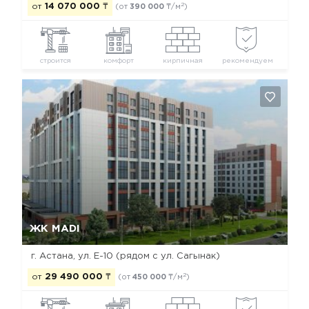
2
от
14 070 000
₸
(от
390 000
₸/м
)
строится
комфорт
кирпичная
рекомендуем
Да, удалить
Отмена
ЖК MADI
г. Астана, ул. Е-10 (рядом с ул. Сагынак)
2
от
29 490 000
₸
(от
450 000
₸/м
)