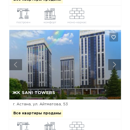
построен
комфорт
моно-каркас
Да, удалить
Отмена
ЖК SANI TOWERS
г. Астана, ул. Айтматова, 53
Все квартиры проданы