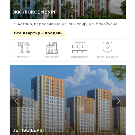
Да, удалить
Отмена
ЖК ЛЮКСЕМБУРГ
г. Астана, пересечение ул. Ушкопир, ул. Бокейхана и ул. 23-я
Все квартиры проданы
построен
комфорт
кирпичная
рекомендуем
Да, удалить
Отмена
JETISU.LEPSI