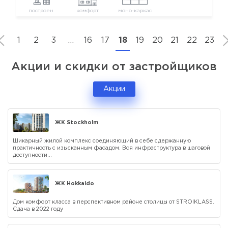
построен
комфорт
моно-каркас
1
2
3
…
16
17
18
19
20
21
22
23
Акции и скидки от застройщиков
Акции
ЖК Stockholm
Шикарный жилой комплекс соединяющий в себе сдержанную
практичность с изысканным фасадом. Вся инфраструктура в шаговой
доступности...
ЖК Hokkaido
Дом комфорт класса в перспективном районе столицы от STROIKLASS.
Сдача в 2022 году