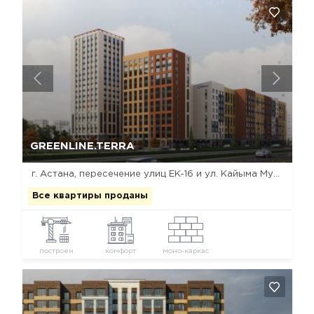
Да, удалить
Отмена
GREENLINE.TERRA
г. Астана, пересечение улиц ЕК-16 и ул. Кайыма Мухамедханова
Все квартиры проданы
построен
комфорт
моно-каркас