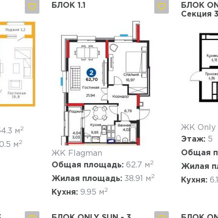
БЛОК 1.1
БЛОК ON
Секция 
Да, удалить
Отмена
ЖК Only
2
4.3 м
Этаж:
5
2
0.5 м
Общая п
ЖК Flagman
2
Общая площадь:
62.7 м
Жилая п
2
Жилая площадь:
38.91 м
Кухня:
6.
2
Кухня:
9.95 м
3
БЛОК ONLY SUN - 3
БЛОК ON