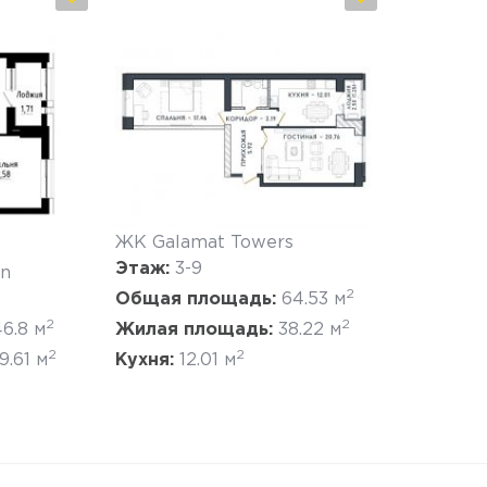
Да, удалить
Отмена
ЖК Galamat Towers
Этаж:
3-9
on
2
Общая площадь:
64.53 м
2
2
Жилая площадь:
38.22 м
46.8 м
2
2
Кухня:
12.01 м
9.61 м