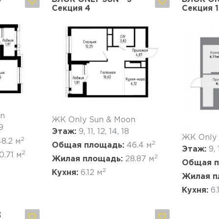
Секция 4
Секция 1
Да, удалить
Отмена
on
ЖК Only Sun & Moon
19
Этаж:
9, 11, 12, 14, 18
ЖК Only
2
48.2 м
2
Общая площадь:
46.4 м
Этаж:
9,
2
0.71 м
2
Жилая площадь:
28.87 м
Общая п
2
Кухня:
6.12 м
Жилая п
Кухня:
6.
3