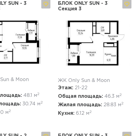
LY SUN - 3
БЛОК ONLY SUN - 3
3
Секция 3
Да, удалить
Отмена
Да, удалить
Отмена
 Sun & Moon
ЖК Only Sun & Moon
Этаж:
21-22
2
лощадь:
48.1 м
2
Общая площадь:
46.3 м
2
лощадь:
30.74 м
2
Жилая площадь:
28.83 м
2
10 м
2
Кухня:
6.12 м
LY SUN - 2
БЛОК ONLY SUN - 3