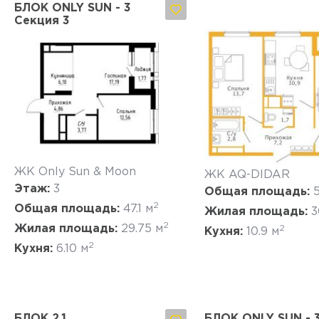
БЛОК ONLY SUN - 3
Секция 3
Да, удалить
Отмена
Да, удалить
Отмена
ЖК Only Sun & Moon
ЖК AQ-DIDAR
Этаж:
3
Общая площадь:
5
2
Общая площадь:
47.1 м
Жилая площадь:
3
2
Жилая площадь:
29.75 м
2
Кухня:
10.9 м
2
Кухня:
6.10 м
БЛОК 2.1
БЛОК ONLY SUN - 