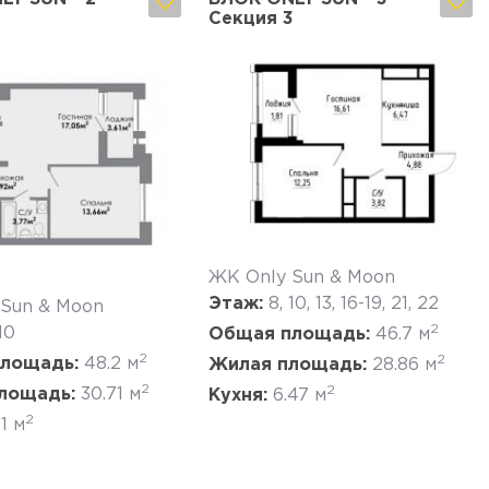
Секция 3
Да, удалить
Отмена
Да, удалить
Отмена
ЖК Only Sun & Moon
Этаж:
8, 10, 13, 16-19, 21, 22
 Sun & Moon
2
 10
Общая площадь:
46.7 м
2
2
лощадь:
48.2 м
Жилая площадь:
28.86 м
2
2
лощадь:
30.71 м
Кухня:
6.47 м
2
11 м