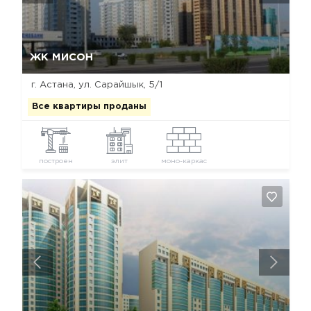
Да, удалить
Отмена
ЖК МИСОН
г. Астана, ул. Сарайшык, 5/1
Все квартиры проданы
построен
элит
моно-каркас