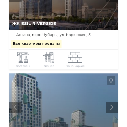
Да, удалить
Отмена
ЖК ESIL RIVERSIDE
г. Астана, мкрн Чубары, ул. Наркескен, 3
Все квартиры проданы
построен
бизнес
моно-каркас