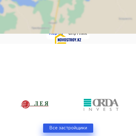
Карта
Спутник
мите для отображения к
Все застройщики