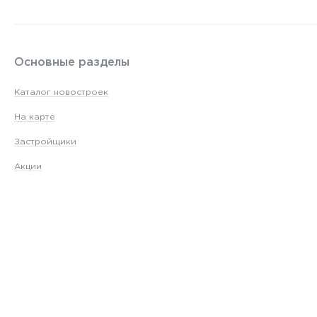
Основные разделы
Каталог новостроек
На карте
Застройщики
Акции
Новостройки Алматы
© 2026 Все Новостройки от застройщиков
Каталог новостроек Астаны