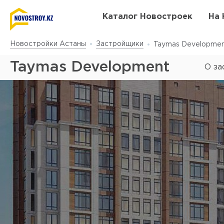
Каталог Новостроек
На 
Новостройки Астаны
Застройщики
Taymas Developme
Taymas Development
О з