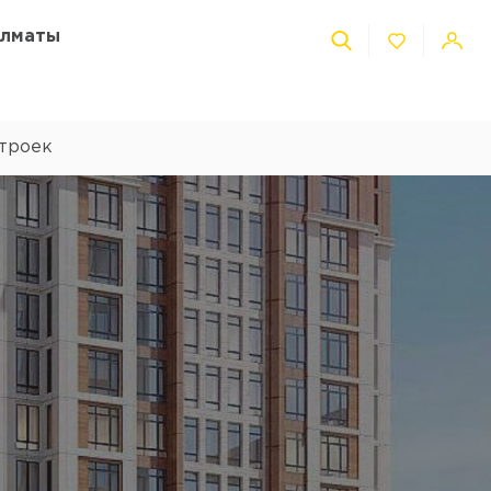
Алматы
троек