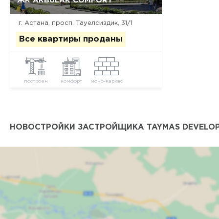
ЖК AKBULAK COMFORT
г. Астана, ​просп. Тауелсиздик, 31/1
Все квартиры проданы
построен
комфорт
моно-каркас
НОВОСТРОЙКИ ЗАСТРОЙЩИКА TAYMAS DEVELOP