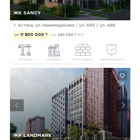
Да, удалить
Отмена
ЖК SANCY
г. Астана, ул. Нажимеденова / ул. А85 / ул. А86
2
от
11 800 000
₸
(от
290 000
₸/м
)
построен
комфорт
моно-каркас
рекомендуем
Да, удалить
Отмена
ЖК LANDMARK