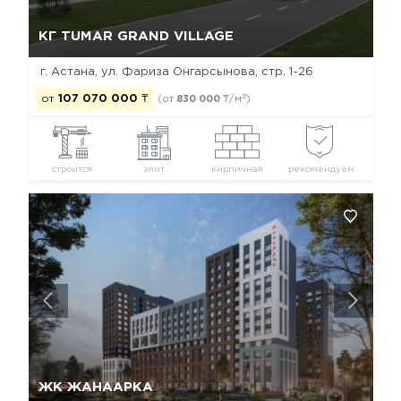
Да, удалить
Отмена
КГ TUMAR GRAND VILLAGE
г. Астана, ул. Фариза Онгарсынова, стр. 1-26
2
от
107 070 000
₸
(от
830 000
₸/м
)
строится
элит
кирпичная
рекомендуем
Да, удалить
Отмена
ЖК ЖАНААРКА