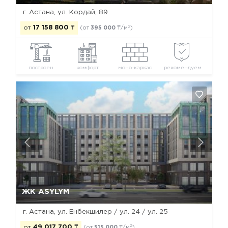
г. Астана, ул. Кордай, 89
2
от
17 158 800
₸
(от
395 000
₸/м
)
построен
комфорт
моно-каркас
рекомендуем
Да, удалить
Отмена
ЖК ASYLYM
г. Астана, ул. Енбекшилер / ул. 24 / ул. 25
2
от
49 017 700
₸
(от
515 000
₸/м
)