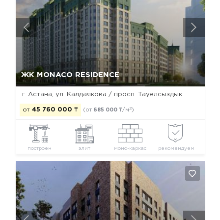
Да, удалить
Отмена
ЖК MONACO RESIDENCE
г. Астана, ул. Калдаякова / просп. Тауелсыздык
2
от
45 760 000
₸
(от
685 000
₸/м
)
построен
элит
моно-каркас
рекомендуем