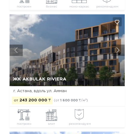
построен
бизнес
моно-каркас
рекомендуем
Да, удалить
Отмена
ЖК AKBULAK RIVIERA
г. Астана, вдоль ул. Амман
2
от
243 200 000
₸
(от
1 600 000
₸/м
)
построен
элит
рекомендуем