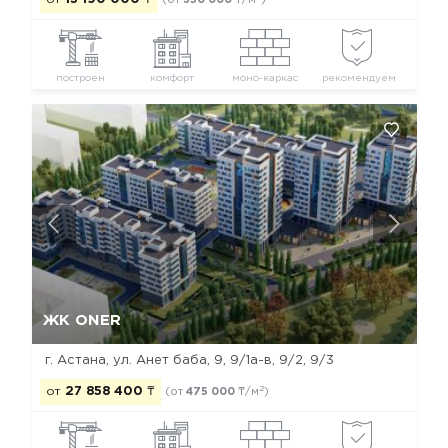
(от
350 000
₸/м
)
построен
комфорт
моно-каркас
рекомендуем
Да, удалить
Отмена
ЖК ONER
г. Астана, ул. Анет баба, 9, 9/1а-в, 9/2, 9/3
2
от
27 858 400
₸
(от
475 000
₸/м
)