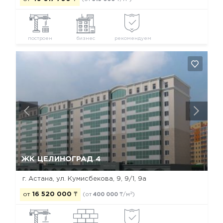
построен
бизнес
рекомендуем
Да, удалить
Отмена
ЖК ЦЕЛИНОГРАД 4
г. Астана, ул. Кумисбекова, 9, 9/1, 9а
2
от
16 520 000
₸
(от
400 000
₸/м
)