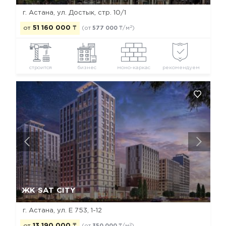
г. Астана, ул. Достык, стр. 10/1
2
от
51 160 000
₸
(от
577 000
₸/м
)
строится
бизнес
моно-каркас
рекомендуем
Да, удалить
Отмена
ЖК SAT CITY
г. Астана, ул. Е 753, 1-12
2
от
13 190 000
₸