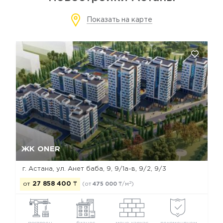
Показать на карте
Да, удалить
Отмена
ЖК ONER
г. Астана, ул. Анет баба, 9, 9/1а-в, 9/2, 9/3
2
от
27 858 400
₸
(от
475 000
₸/м
)