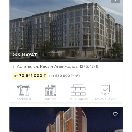
Да, удалить
Отмена
ЖК HAYAT
г. Астана, ​ул. Касым Аманжолов, 12/5, 12/6
2
от
70 941 000
₸
(от
650 000
₸/м
)
построен
бизнес
моно-каркас
рекомендуем