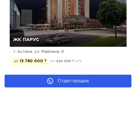
Да, удалить
Отмена
ЖК ПАРУС
г. Астана, ул. Майлина, 6
2
от
13 780 000
₸
(от
420 000
₸/м
)
Отдел продаж
построен
бизнес
моно-каркас
рекомендуем
Новостройки Астаны
Новостройки Есильского района
Новостройки бизнес класса
Новостройки застройщика ТОО Апартаменты Казахстана