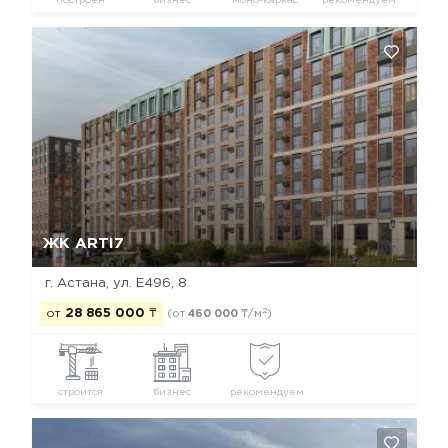
построен
бизнес
моно-каркас
рекомендуем
Да, удалить
Отмена
ЖК ARTI7
г. Астана, ул. Е496, 8
2
от
28 865 000
₸
(от
460 000
₸/м
)
строится
бизнес
рекомендуем