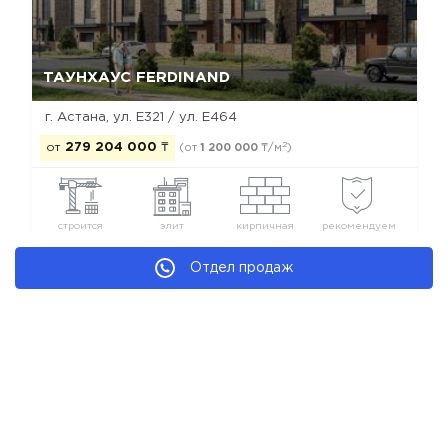
Да, удалить
Отмена
ТАУНХАУС FERDINAND
г. Астана, ул. Е321 / ул. Е464
2
от
279 204 000
₸
(от
1 200 000
₸/м
)
строится
элит
кирпичная
рекомендуем
Отдел продаж
Новостройки Астаны
Новостройки Сарыаркинского района
Новостройки элит класса
Новостройки застройщика Global Expert Development
Group