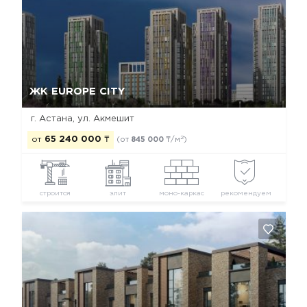
Да, удалить
Отмена
ЖК EUROPE CITY
г. Астана, ул. Акмешит
2
от
65 240 000
₸
(от
845 000
₸/м
)
строится
элит
моно-каркас
рекомендуем