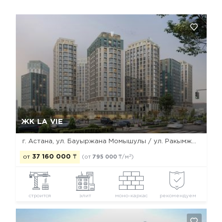
Да, удалить
Отмена
ЖК LA VIE
г. Астана, ул. Бауыржана Момышулы / ул. Ракымжана Кошкарбаева / ул. Дауылпаз (Акыртас)
2
от
37 160 000
₸
(от
795 000
₸/м
)
строится
элит
моно-каркас
рекомендуем