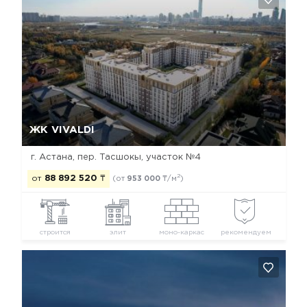
Да, удалить
Отмена
ЖК VIVALDI
г. Астана, пер. Тасшокы, участок №4
2
от
88 892 520
₸
(от
953 000
₸/м
)
строится
элит
моно-каркас
рекомендуем