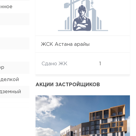
анное
ЖСК Астана арайы
Сдано ЖК
1
ор
тделкой
АКЦИИ ЗАСТРОЙЩИКОВ
адземный