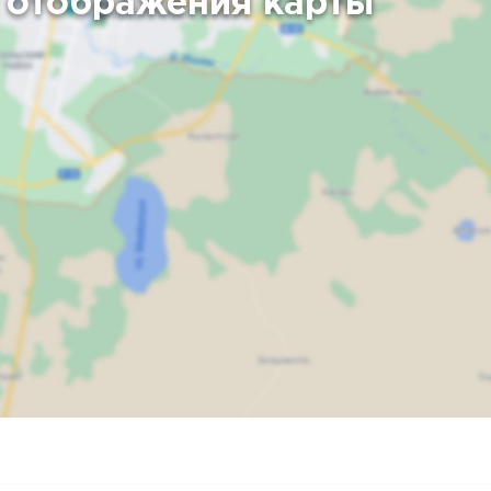
 отображения карты
Карта
Спутник