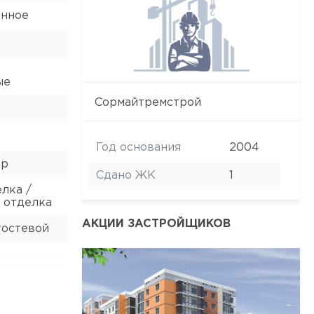
анное
ые
Сормайтремстрой
Год основания
2004
ор
Сдано ЖК
1
лка /
 отделка
АКЦИИ ЗАСТРОЙЩИКОВ
гостевой