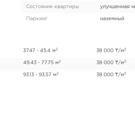
Состояние квартиры
улучшенная ч
Паркинг
наземный
2
2
37.47 - 45.4 м
38 000 ₸/м
2
2
49.43 - 77.75 м
38 000 ₸/м
2
2
93.13 - 93.57 м
38 000 ₸/м