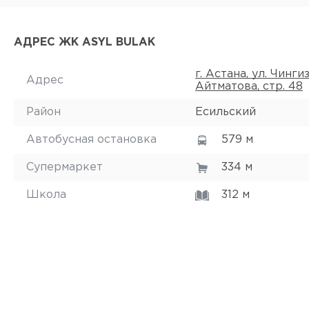
АДРЕС ЖК ASYL BULAK
г. Астана, ул. Чинги
Адрес
Айтматова, стр. 48
Район
Есильский
Автобусная остановка
579 м
Супермаркет
334 м
Школа
312 м