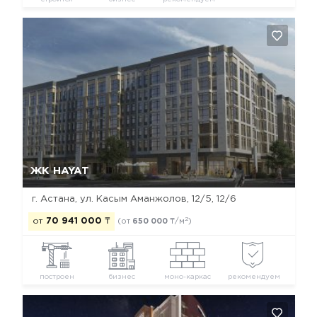
Да, удалить
Отмена
ЖК HAYAT
г. Астана, ​ул. Касым Аманжолов, 12/5, 12/6
2
от
70 941 000
₸
(от
650 000
₸/м
)
построен
бизнес
моно-каркас
рекомендуем