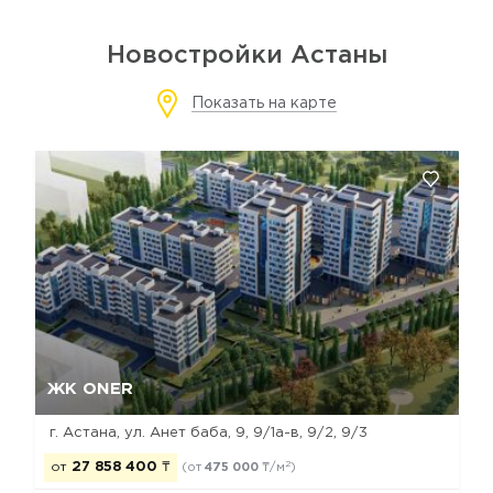
Новостройки Астаны
Показать на карте
Да, удалить
Отмена
ЖК ONER
г. Астана, ул. Анет баба, 9, 9/1а-в, 9/2, 9/3
2
от
27 858 400
₸
(от
475 000
₸/м
)