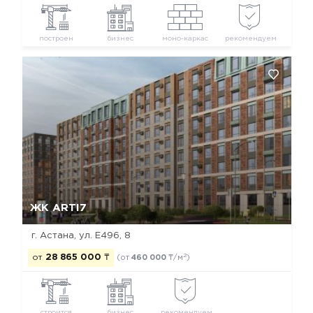
построен
бизнес
моно-каркас
рекомендуем
Да, удалить
Отмена
ЖК ARTI7
г. Астана, ул. Е496, 8
2
от
28 865 000
₸
(от
460 000
₸/м
)
строится
бизнес
рекомендуем