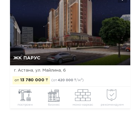
Да, удалить
Отмена
ЖК ПАРУС
г. Астана, ул. Майлина, 6
2
от
13 780 000
₸
(от
420 000
₸/м
)
построен
бизнес
моно-каркас
рекомендуем
Новостройки Астаны
Новостройки Есильского района
Новостройки бизнес класса