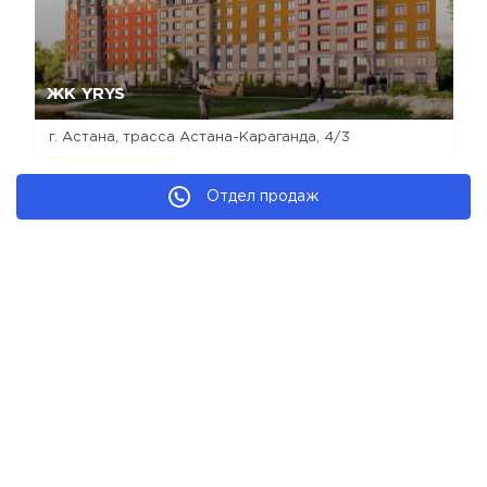
Да, удалить
Отмена
ЖК YRYS
г. Астана, ​трасса Астана-Караганда, 4/3
2
от
13 440 000
₸
(от
330 000
₸/м
)
Отдел продаж
строится
комфорт
кирпичная
рекомендуем
Новостройки Астаны
Новостройки комфорт класса
Новостройки застройщика SAT-NS