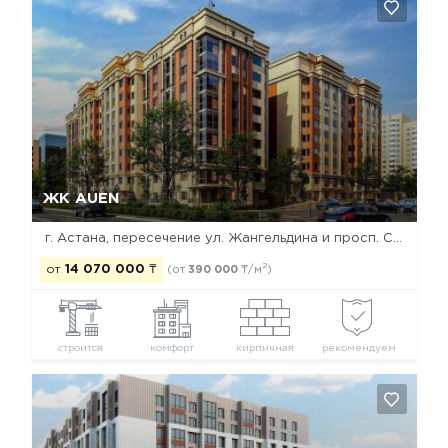
Да, удалить
Отмена
ЖК AUEN
г. Астана, пересечение ул. Жангельдина и просп. Сарыарка
2
от
14 070 000
₸
(от
390 000
₸/м
)
строится
комфорт
кирпичная
рекомендуем