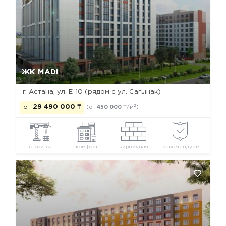
Да, удалить
Отмена
ЖК MADI
г. Астана, ул. Е-10 (рядом с ул. Сагынак)
2
от
29 490 000
₸
(от
450 000
₸/м
)
строится
комфорт
кирпичная
рекомендуем