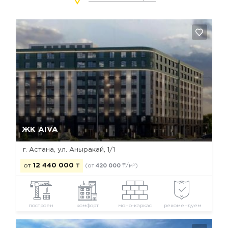
Да, удалить
Отмена
ЖК AIVA
г. Астана, ул. Аныракай, 1/1
2
от
12 440 000
₸
(от
420 000
₸/м
)
построен
комфорт
моно-каркас
рекомендуем