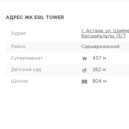
АДРЕС ЖК ESIL TOWER
г. Астана, ул. Шәй
Адрес
Қосшығұлұлы, 13/7
Район
Сарыаркинский
Супермаркет
457 м
Детский сад
262 м
Школа
804 м