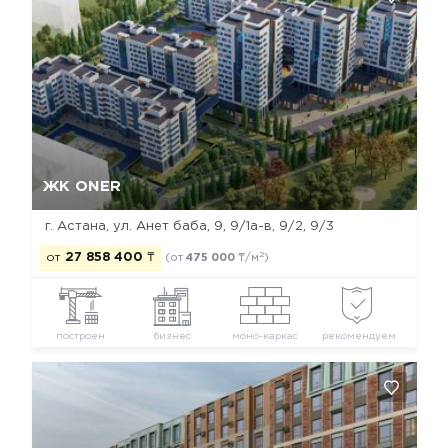
Да, удалить
Отмена
ЖК ONER
г. Астана, ул. Анет баба, 9, 9/1а-в, 9/2, 9/3
2
от
27 858 400
₸
(от
475 000
₸/м
)
построен
бизнес
моно-каркас
рекомендуем