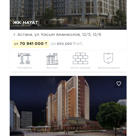
Да, удалить
Отмена
ЖК HAYAT
г. Астана, ​ул. Касым Аманжолов, 12/5, 12/6
2
от
70 941 000
₸
(от
650 000
₸/м
)
построен
бизнес
моно-каркас
рекомендуем
Да, удалить
Отмена