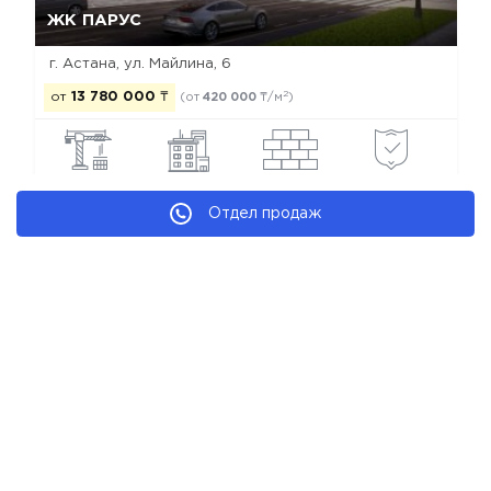
ЖК ПАРУС
г. Астана, ул. Майлина, 6
2
от
13 780 000
₸
(от
420 000
₸/м
)
построен
бизнес
моно-каркас
рекомендуем
Отдел продаж
Новостройки Астаны
Новостройки Алматинского района
Новостройки бизнес класса
Новостройки застройщика Grey Plaza Holding