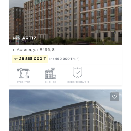
Да, удалить
Отмена
ЖК ARTI7
г. Астана, ул. Е496, 8
2
от
28 865 000
₸
(от
460 000
₸/м
)
строится
бизнес
рекомендуем