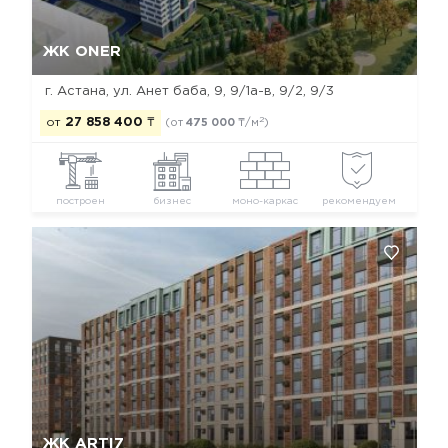
Да, удалить
Отмена
ЖК ONER
г. Астана, ул. Анет баба, 9, 9/1а-в, 9/2, 9/3
2
от
27 858 400
₸
(от
475 000
₸/м
)
построен
бизнес
моно-каркас
рекомендуем
Да, удалить
Отмена
ЖК ARTI7