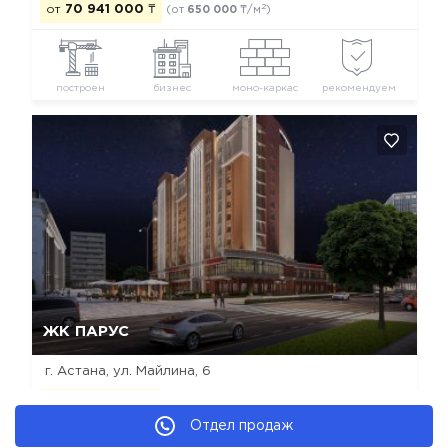
2
от
70 941 000
₸
(от
650 000
₸/м
)
построен
бизнес
моно-каркас
рекомендуем
Да, удалить
Отмена
ЖК ПАРУС
г. Астана, ул. Майлина, 6
2
от
13 780 000
₸
(от
420 000
₸/м
)
Отдел продаж