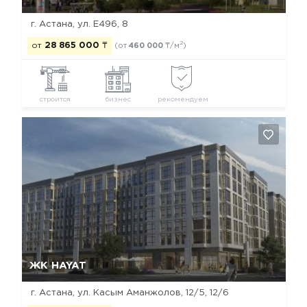
г. Астана, ул. Е496, 8
2
от
28 865 000
₸
(от
460 000
₸/м
)
строится
бизнес
рекомендуем
Да, удалить
Отмена
ЖК HAYAT
г. Астана, ​ул. Касым Аманжолов, 12/5, 12/6