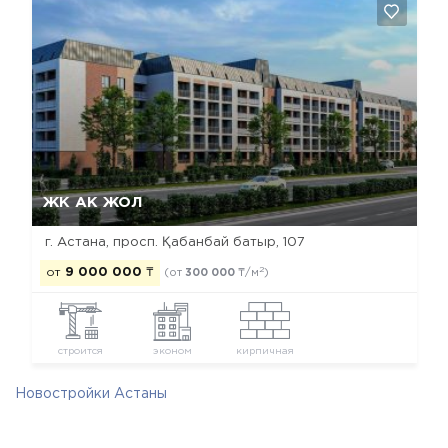
Да, удалить
Отмена
ЖК АК ЖОЛ
г. Астана, просп. Қабанбай батыр, 107
2
от
9 000 000
₸
(от
300 000
₸/м
)
строится
эконом
кирпичная
Новостройки Астаны
Новостройки Алматинского района