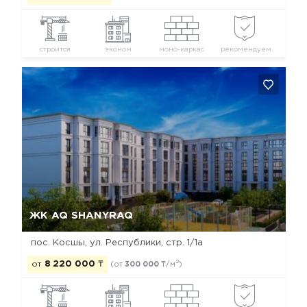
строится
эконом
моно-каркас
рекомендуем
Да, удалить
Отмена
ЖК AQ SHANYRAQ
пос. Косшы, ул. Республики, стр. 1/1а
2
от
8 220 000
₸
(от
300 000
₸/м
)