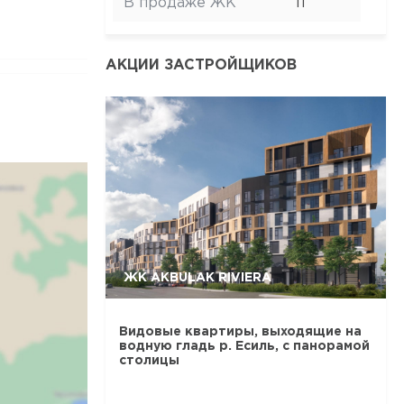
В продаже ЖК
11
АКЦИИ ЗАСТРОЙЩИКОВ
ЖК AKBULAK RIVIERA
Видовые квартиры, выходящие на
водную гладь р. Есиль, с панорамой
столицы