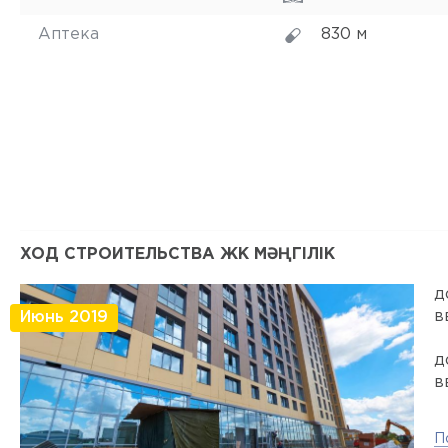
Аптека
830 м
ХОД СТРОИТЕЛЬСТВА ЖК МӘҢГІЛІК
д
в
Июнь 2019
д
в
П