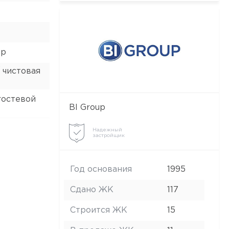
ор
 чистовая
гостевой
BI Group
Надежный
застройщик
Год основания
1995
Сдано ЖК
117
Строится ЖК
15