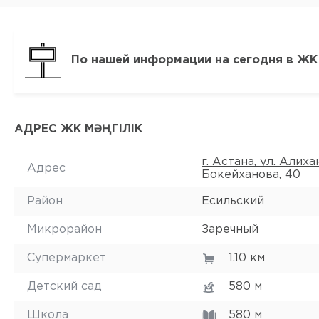
По нашей информации на сегодня в ЖК 
АДРЕС ЖК МӘҢГІЛІК
г. Астана, ул. Алиха
Адрес
Бокейханова, 40
Район
Есильский
Микрорайон
Заречный
Супермаркет
1.10 км
Детский сад
580 м
Школа
580 м