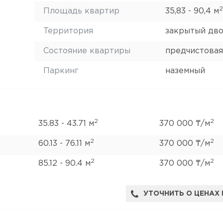
2
Площадь квартир
35,83 - 90,4 м
Территория
закрытый дв
Состояние квартиры
предчистовая
Паркинг
наземный
2
2
35.83 - 43.71 м
370 000 ₸/м
2
2
60.13 - 76.11 м
370 000 ₸/м
2
2
85.12 - 90.4 м
370 000 ₸/м
УТОЧНИТЬ О ЦЕНАХ 