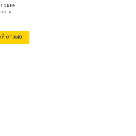
словия
очту.
ОЙ ОТЗЫВ