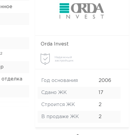
анное
Orda Invest
2
Надежный
застройщик
ор
 отделка
Год основания
2006
Сдано ЖК
17
Строится ЖК
2
В продаже ЖК
2