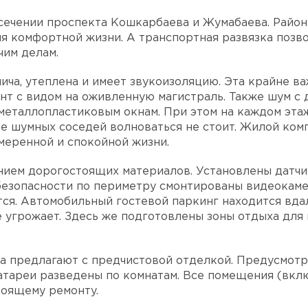
сечении проспекта Кошкарбаева и Жумабаева. Район
я комфортной жизни. А транспортная развязка позв
чим делам.
ча, утеплена и имеет звукоизоляцию. Эта крайне в
ант с видом на оживленную магистраль. Также шум с 
металлопластиковым окнам. При этом на каждом эта
е шумных соседей волноваться не стоит. Жилой ком
змеренной и спокойной жизни.
нием дорогостоящих материалов. Установлены датч
безопасности по периметру смонтированы видеокаме
тся. Автомобильный гостевой паркинг находится вда
 угрожает. Здесь же подготовлены зоны отдыха для 
ка предлагают с предчистовой отделкой. Предусмот
атареи разведены по комнатам. Все помещения (вкл
тоящему ремонту.