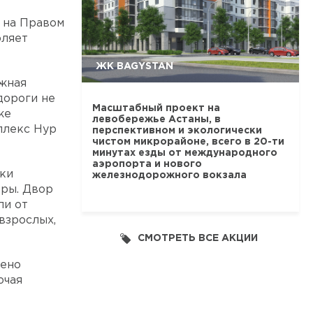
 на Правом
оляет
ЖК BAGYSTAN
ажная
дороги не
Масштабный проект на
же
левобережье Астаны, в
плекс Нур
перспективном и экологически
чистом микрорайоне, всего в 20-ти
минутах езды от международного
аэропорта и нового
ики
железнодорожного вокзала
ры. Двор
ли от
взрослых,
СМОТРЕТЬ ВСЕ АКЦИИ
рено
ючая