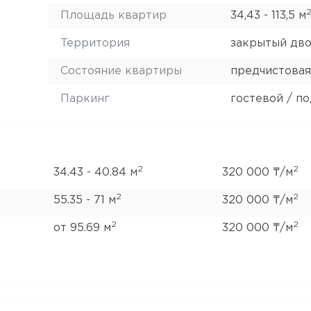
Площадь квартир
34,43 - 113,5 м
Территория
закрытый дв
Состояние квартиры
предчистовая
Паркинг
гостевой / п
2
2
34.43 - 40.84 м
320 000 ₸/м
2
2
55.35 - 71 м
320 000 ₸/м
2
2
от 95.69 м
320 000 ₸/м