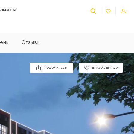
Алматы
ены
Отзывы
Facebook
Vkontakte
Twitter
Pinterest
Viber
Telegram
Поделиться
В избранное