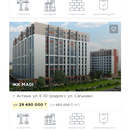
строится
комфорт
кирпичная
рекомендуем
Да, удалить
Отмена
ЖК MADI
г. Астана, ул. Е-10 (рядом с ул. Сагынак)
2
от
29 490 000
₸
(от
450 000
₸/м
)
строится
комфорт
кирпичная
рекомендуем