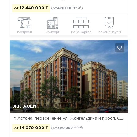
2
от
12 440 000
₸
(от
420 000
₸/м
)
построен
комфорт
моно-каркас
рекомендуем
Да, удалить
Отмена
ЖК AUEN
г. Астана, пересечение ул. Жангельдина и просп. Сарыарка
2
от
14 070 000
₸
(от
390 000
₸/м
)