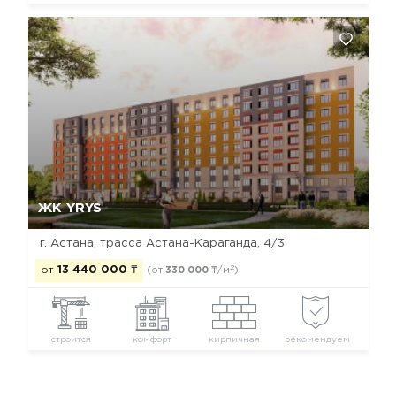
Да, удалить
Отмена
ЖК YRYS
г. Астана, ​трасса Астана-Караганда, 4/3
2
от
13 440 000
₸
(от
330 000
₸/м
)
строится
комфорт
кирпичная
рекомендуем
Новостройки Астаны
Новостройки района Байконур