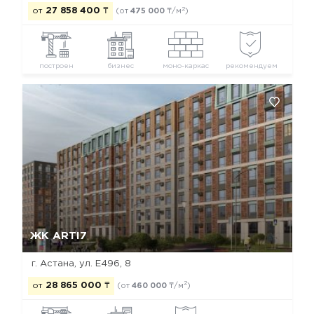
2
от
27 858 400
₸
(от
475 000
₸/м
)
построен
бизнес
моно-каркас
рекомендуем
Да, удалить
Отмена
ЖК ARTI7
г. Астана, ул. Е496, 8
2
от
28 865 000
₸
(от
460 000
₸/м
)