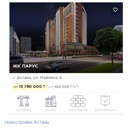
Да, удалить
Отмена
ЖК ПАРУС
г. Астана, ул. Майлина, 6
2
от
13 780 000
₸
(от
420 000
₸/м
)
построен
бизнес
моно-каркас
рекомендуем
Новостройки Астаны