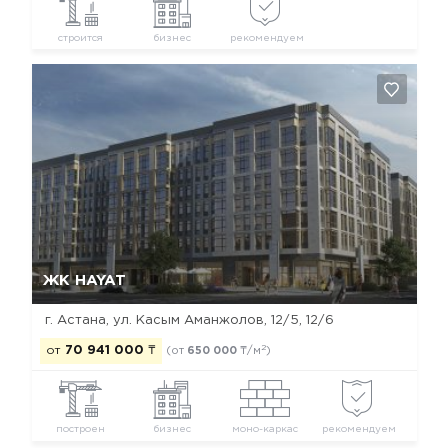
строится
бизнес
рекомендуем
Да, удалить
Отмена
ЖК HAYAT
г. Астана, ​ул. Касым Аманжолов, 12/5, 12/6
2
от
70 941 000
₸
(от
650 000
₸/м
)
построен
бизнес
моно-каркас
рекомендуем