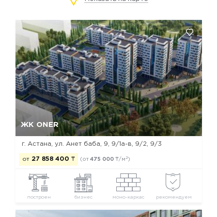
Да, удалить
Отмена
ЖК ONER
г. Астана, ул. Анет баба, 9, 9/1а-в, 9/2, 9/3
2
от
27 858 400
₸
(от
475 000
₸/м
)
построен
бизнес
моно-каркас
рекомендуем