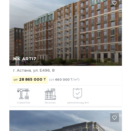
Да, удалить
Отмена
ЖК ARTI7
г. Астана, ул. Е496, 8
2
от
28 865 000
₸
(от
460 000
₸/м
)
строится
бизнес
рекомендуем