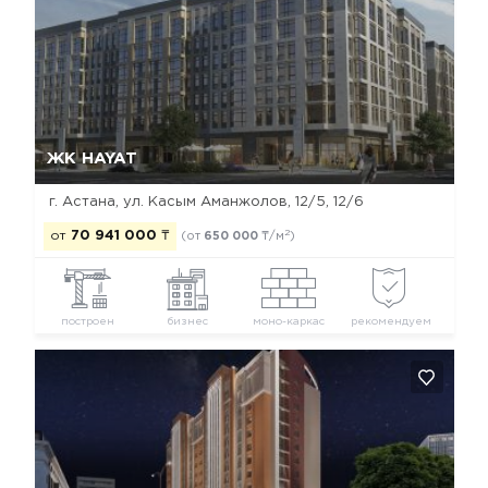
Да, удалить
Отмена
ЖК HAYAT
г. Астана, ​ул. Касым Аманжолов, 12/5, 12/6
2
от
70 941 000
₸
(от
650 000
₸/м
)
построен
бизнес
моно-каркас
рекомендуем