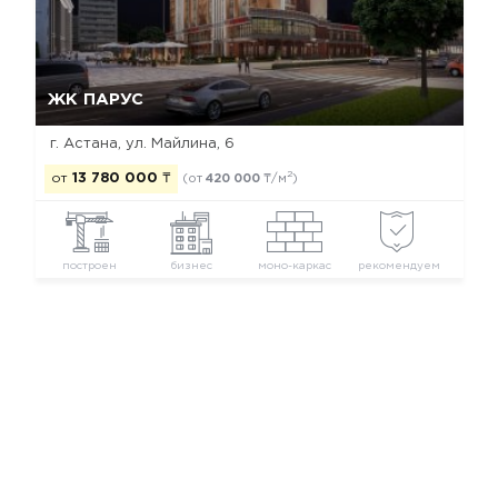
Да, удалить
Отмена
ЖК ПАРУС
г. Астана, ул. Майлина, 6
2
от
13 780 000
₸
(от
420 000
₸/м
)
построен
бизнес
моно-каркас
рекомендуем
Новостройки Астаны
Новостройки Есильского района
Новостройки бизнес класса
Новостройки застройщика Kappas Group