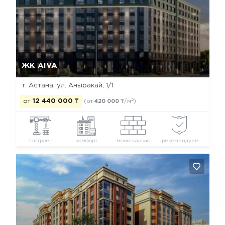
Да, удалить
Отмена
ЖК AIVA
г. Астана, ул. Аныракай, 1/1
2
от
12 440 000
₸
(от
420 000
₸/м
)
построен
комфорт
моно-каркас
рекомендуем