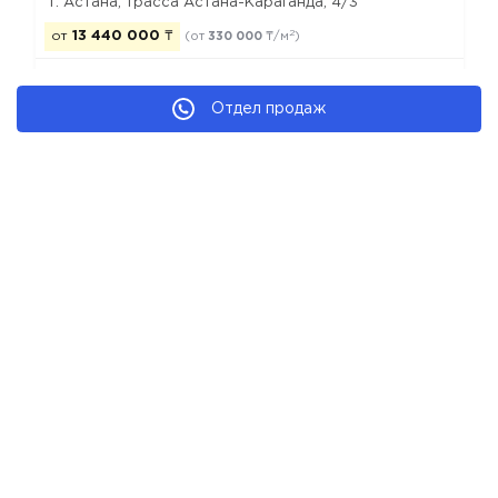
г. Астана, ​трасса Астана-Караганда, 4/3
2
от
13 440 000
₸
(от
330 000
₸/м
)
Отдел продаж
строится
комфорт
кирпичная
рекомендуем
Новостройки Астаны
Новостройки Есильского района
Новостройки комфорт класса
Новостройки застройщика BI Group
© 2026 Все Новостройки от застройщиков
Каталог новостроек Астаны