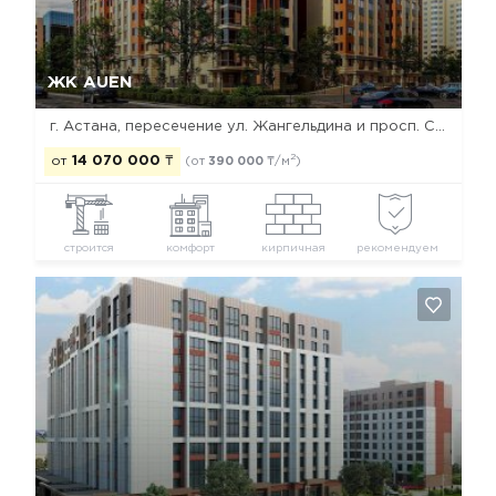
Да, удалить
Отмена
ЖК AUEN
г. Астана, пересечение ул. Жангельдина и просп. Сарыарка
2
от
14 070 000
₸
(от
390 000
₸/м
)
строится
комфорт
кирпичная
рекомендуем
Да, удалить
Отмена