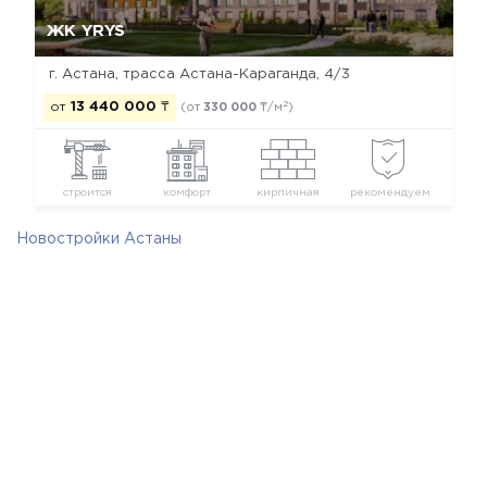
Да, удалить
Отмена
ЖК YRYS
г. Астана, ​трасса Астана-Караганда, 4/3
2
от
13 440 000
₸
(от
330 000
₸/м
)
строится
комфорт
кирпичная
рекомендуем
Новостройки Астаны
Новостройки Алматинского района
Новостройки комфорт класса
Новостройки застройщика Оркен ЖСК