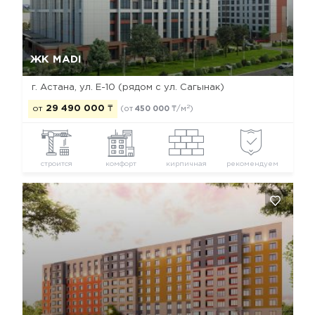
Да, удалить
Отмена
ЖК MADI
г. Астана, ул. Е-10 (рядом с ул. Сагынак)
2
от
29 490 000
₸
(от
450 000
₸/м
)
строится
комфорт
кирпичная
рекомендуем