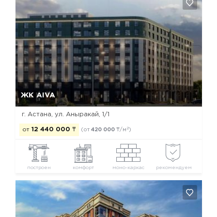
Да, удалить
Отмена
ЖК AIVA
г. Астана, ул. Аныракай, 1/1
2
от
12 440 000
₸
(от
420 000
₸/м
)
построен
комфорт
моно-каркас
рекомендуем