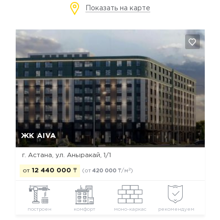
Показать на карте
Да, удалить
Отмена
ЖК AIVA
г. Астана, ул. Аныракай, 1/1
2
от
12 440 000
₸
(от
420 000
₸/м
)
построен
комфорт
моно-каркас
рекомендуем