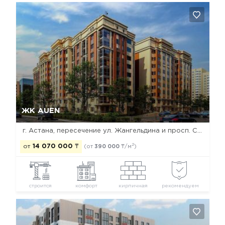
Да, удалить
Отмена
ЖК AUEN
г. Астана, пересечение ул. Жангельдина и просп. Сарыарка
2
от
14 070 000
₸
(от
390 000
₸/м
)
строится
комфорт
кирпичная
рекомендуем