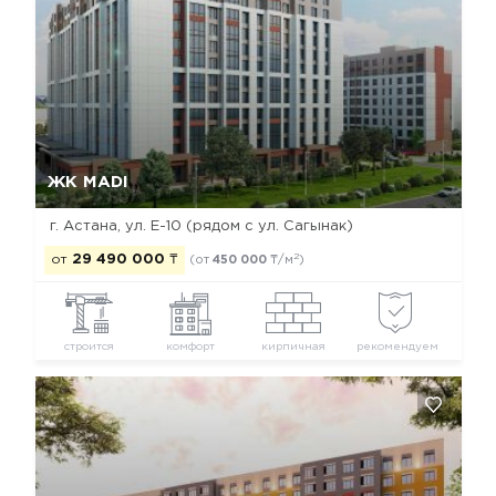
Да, удалить
Отмена
ЖК MADI
г. Астана, ул. Е-10 (рядом с ул. Сагынак)
2
от
29 490 000
₸
(от
450 000
₸/м
)
строится
комфорт
кирпичная
рекомендуем