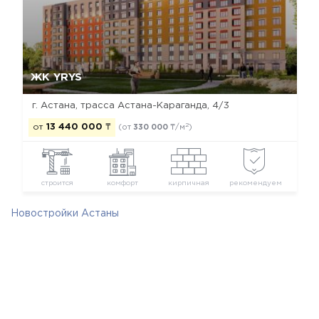
Да, удалить
Отмена
ЖК YRYS
г. Астана, ​трасса Астана-Караганда, 4/3
2
от
13 440 000
₸
(от
330 000
₸/м
)
строится
комфорт
кирпичная
рекомендуем
Новостройки Астаны
Новостройки Сарыаркинского района
Новостройки комфорт класса
Новостройки застройщика Мой Дом MWC