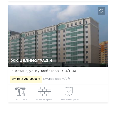
Да, удалить
Отмена
ЖК ЦЕЛИНОГРАД 4
г. Астана, ул. Кумисбекова, 9, 9/1, 9а
2
от
16 520 000
₸
(от
400 000
₸/м
)
построен
моно-каркас
рекомендуем
Новостройки Астаны