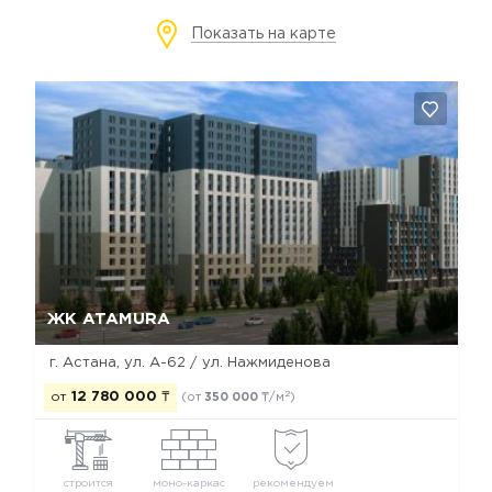
Показать на карте
Да, удалить
Отмена
ЖК ATAMURA
г. Астана, ул. А-62 / ул. Нажмиденова
2
от
12 780 000
₸
(от
350 000
₸/м
)
строится
моно-каркас
рекомендуем