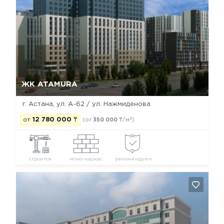
Да, удалить
Отмена
ЖК ATAMURA
г. Астана, ул. А-62 / ул. Нажмиденова
2
от
12 780 000
₸
(от
350 000
₸/м
)
строится
моно-каркас
рекомендуем