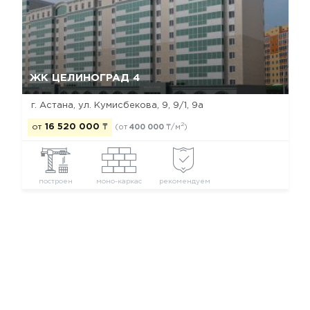
Да, удалить
Отмена
ЖК ЦЕЛИНОГРАД 4
г. Астана, ул. Кумисбекова, 9, 9/1, 9а
2
от
16 520 000
₸
(от
400 000
₸/м
)
построен
моно-каркас
рекомендуем
Новостройки Астаны
Новостройки Алматинского района
Новостройки застройщика КазСтройПодряд