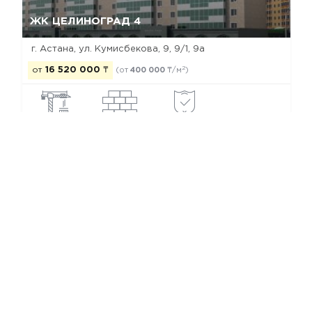
Да, удалить
Отмена
ЖК ЦЕЛИНОГРАД 4
г. Астана, ул. Кумисбекова, 9, 9/1, 9а
2
от
16 520 000
₸
(от
400 000
₸/м
)
построен
моно-каркас
рекомендуем
Новостройки Астаны
Новостройки Есильского района
Новостройки застройщика BAZIS-А
© 2026 Все Новостройки от застройщиков
Каталог новостроек Астаны