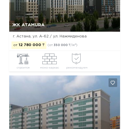
Да, удалить
Отмена
ЖК ATAMURA
г. Астана, ул. А-62 / ул. Нажмиденова
2
от
12 780 000
₸
(от
350 000
₸/м
)
строится
моно-каркас
рекомендуем