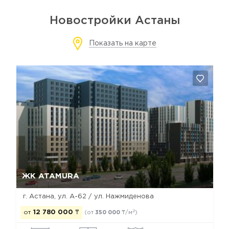
Новостройки Астаны
Показать на карте
Да, удалить
Отмена
ЖК ATAMURA
г. Астана, ул. А-62 / ул. Нажмиденова
2
от
12 780 000
₸
(от
350 000
₸/м
)