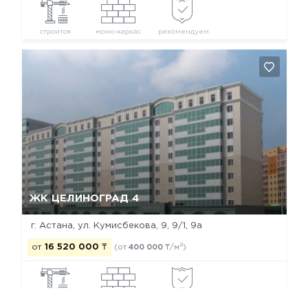
строится
моно-каркас
рекомендуем
Да, удалить
Отмена
ЖК ЦЕЛИНОГРАД 4
г. Астана, ул. Кумисбекова, 9, 9/1, 9а
2
от
16 520 000
₸
(от
400 000
₸/м
)
построен
моно-каркас
рекомендуем